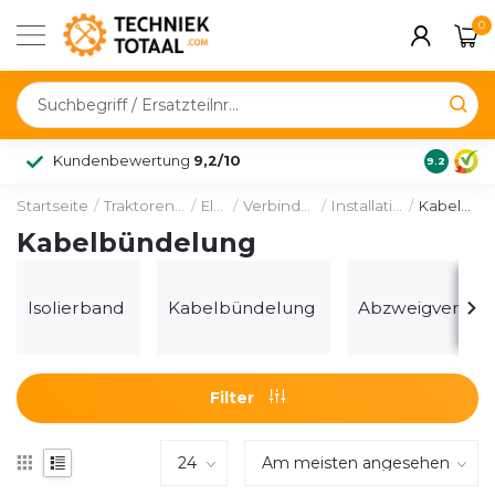
0
Kundenbewertung
9,2/10
9.2
Startseite
/
Traktoren & Fahrzeuge
/
Elektrik
/
Verbindungstechnik
/
Installationsmaterial
/
Kabelbündelung
Kabelbündelung
Isolierband
Kabelbündelung
Abzweigverbin
Filter