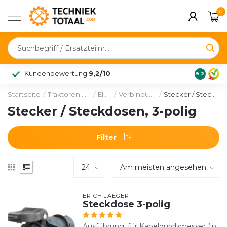
0
Kundenbewertung
9,2/10
9.2
Startseite
/
Traktoren & Fahrzeuge
/
Elektrik
/
Verbindungstechnik
/
Stecker / Steckdosen, 3-polig
Stecker / Steckdosen, 3-polig
Filter
ERICH JAEGER
Steckdose 3-polig
Ausführung: für Kabeldurchmesser (in