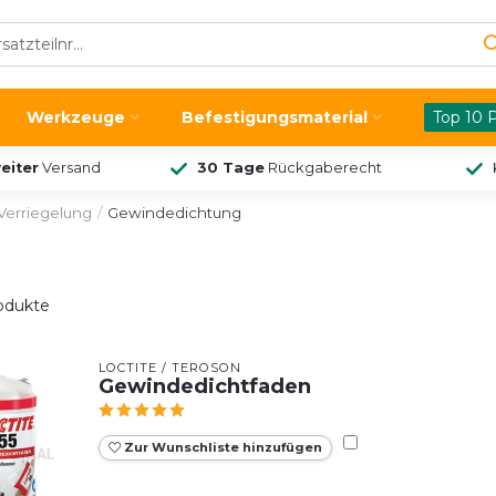
Werkzeuge
Befestigungsmaterial
Top 10 
eiter
Versand
30 Tage
Rückgaberecht
Verriegelung
/
Gewindedichtung
odukte
LOCTITE / TEROSON
Gewindedichtfaden
Zur Wunschliste hinzufügen