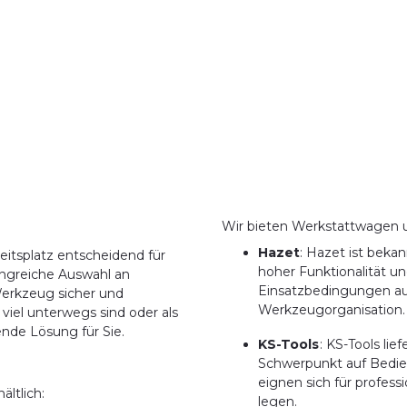
Wir bieten Werkstattwagen 
Hazet
: Hazet ist beka
beitsplatz entscheidend für
hoher Funktionalität un
fangreiche Auswahl an
Einsatzbedingungen au
erkzeug sicher und
Werkzeugorganisation.
 viel unterwegs sind oder als
nde Lösung für Sie.
KS-Tools
: KS-Tools li
Schwerpunkt auf Bedie
eignen sich für profes
ltlich:
legen.