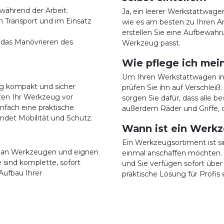
 während der Arbeit.
Ja, ein leerer Werkstattwagen
m Transport und im Einsatz
wie es am besten zu Ihren 
erstellen Sie eine Aufbewahr
 das Manövrieren des
Werkzeug passt.
Wie pflege ich me
Um Ihren Werkstattwagen in 
ug kompakt und sicher
prüfen Sie ihn auf Verschlei
zen Ihr Werkzeug vor
sorgen Sie dafür, dass alle b
nfach eine praktische
außerdem Räder und Griffe, da
det Mobilität und Schutz.
Wann ist ein Werkz
Ein Werkzeugsortiment ist s
l an Werkzeugen und eignen
einmal anschaffen möchten. 
 sind komplette, sofort
und Sie verfügen sofort über 
Aufbau Ihrer
praktische Lösung für Profis