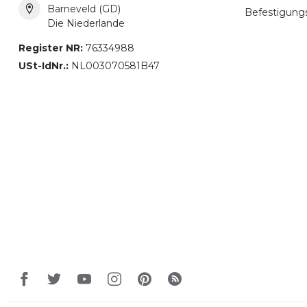
Barneveld (GD)
Befestigung
Die Niederlande
Register NR:
76334988
USt-IdNr.:
NL003070581B47