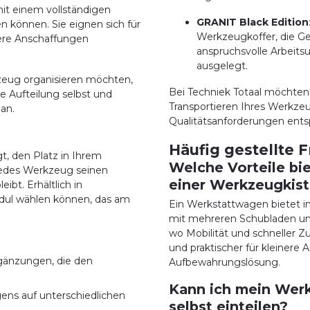
it einem vollständigen
GRANIT Black Edition
n können. Sie eignen sich für
Werkzeugkoffer, die Ges
tere Anschaffungen
anspruchsvolle Arbeit
ausgelegt.
rkzeug organisieren möchten,
Bei Techniek Totaal möchten
e Aufteilung selbst und
Transportieren Ihres Werkzeu
an.
Qualitätsanforderungen ents
Häufig gestellte 
, den Platz in Ihrem
Welche Vorteile bi
 jedes Werkzeug seinen
einer Werkzeugkis
eibt. Erhältlich in
odul wählen können, das am
Ein Werkstattwagen bietet i
mit mehreren Schubladen und 
wo Mobilität und schneller Zu
und praktischer für kleinere 
gänzungen, die den
Aufbewahrungslösung.
Kann ich mein Wer
ens auf unterschiedlichen
selbst einteilen?