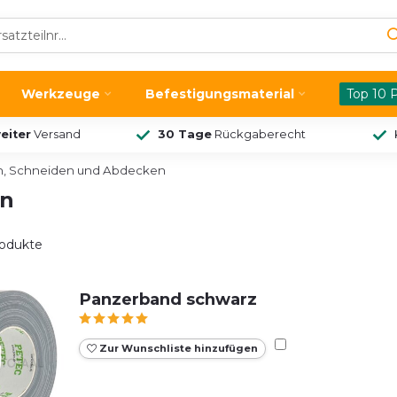
Werkzeuge
Befestigungsmaterial
Top 10 
eiter
Versand
30 Tage
Rückgaberecht
n, Schneiden und Abdecken
en
odukte
Panzerband schwarz
Zur Wunschliste hinzufügen