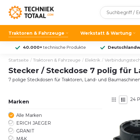
Traktoren & Fahrzeuge
Werkstatt & Wartung
40.000+
technische Produkte
Deutschlandw
Startseite
/
Traktoren & Fahrzeuge
/
Elektrik
/
Verbindungstec
Stecker / Steckdose 7 polig für
7 polige Steckdosen für Traktoren, Land- und Baumaschinen
24
P
Marken
Alle Marken
ERICH JAEGER
GRANIT
M&K