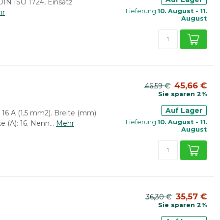
DIN ISO 1724, Einsatz
Lieferung
10. August - 11.
hr
August
45,66 €
46,59 €
Sie sparen 2%
Auf Lager
 16 A (1,5 mm2). Breite (mm):
Lieferung
10. August - 11.
(A): 16. Nenn...
Mehr
August
35,57 €
36,30 €
Sie sparen 2%