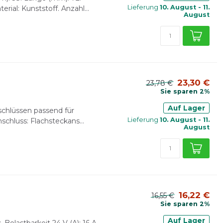
Lieferung
10. August - 11.
ial: Kunststoff. Anzahl...
August
23,30 €
23,78 €
Sie sparen 2%
Auf Lager
schlüssen passend für
Lieferung
10. August - 11.
schluss: Flachsteckans...
August
16,22 €
16,55 €
Sie sparen 2%
Auf Lager
 Belastbarkeit 24 V (A): 16 A