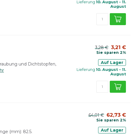
Lieferung
10. August - 11.
August
3,21 €
3,28 €
Sie sparen 2%
Auf Lager
hraubung und Dichtstopfen,
Lieferung
10. August - 11.
hr
August
62,73 €
64,01 €
Sie sparen 2%
Auf Lager
änge (mm): 82.5.