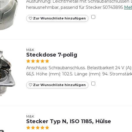
Ausführung: Leichtmetall mit Schraubanschlüssen 
herausnehmbar, passend für Stecker 50743895
Me
Zur Wunschliste hinzufügen
M&K
Steckdose 7-polig
Anschluss: Schraubanschluss. Belastbarkeit 24 V (A):
66,5. Höhe (mm): 102.5. Länge (mm): 94. Stromstärke 
Zur Wunschliste hinzufügen
M&K
Stecker Typ N, ISO 1185, Hülse