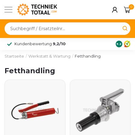
0
Kundenbewertung
9,2/10
9.2
Startseite
/
Werkstatt & Wartung
/
Fetthandling
Fetthandling