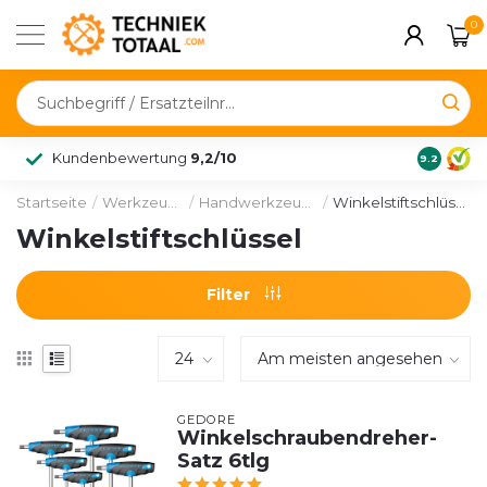
0
Kundenbewertung
9,2/10
9.2
Startseite
/
Werkzeuge
/
Handwerkzeuge
/
Winkelstiftschlüssel
Winkelstiftschlüssel
Filter
GEDORE
Winkelschraubendreher-
Satz 6tlg