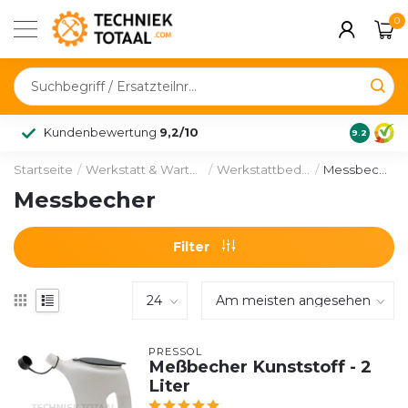
0
Kundenbewertung
9,2/10
9.2
Startseite
/
Werkstatt & Wartung
/
Werkstattbedarf
/
Messbecher
Messbecher
Filter
PRESSOL
Meßbecher Kunststoff - 2
Liter