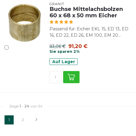
GRANIT
Buchse Mittelachsbolzen
60 x 68 x 50 mm Eicher
Passend für: Eicher EKL 15, ED 13, ED
16, ED 22, ED 26, EM 100, EM 20...
91,20 €
93,06 €
Sie sparen 2%
Auf Lager
Zeige
1
-
24
von 34
1
2