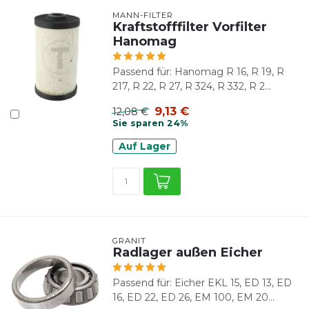
MANN-FILTER
Kraftstofffilter Vorfilter
Hanomag
Passend für: Hanomag R 16, R 19, R
217, R 22, R 27, R 324, R 332, R 2...
9,13 €
12,08 €
Sie sparen 24%
Auf Lager
GRANIT
Radlager außen Eicher
Passend für: Eicher EKL 15, ED 13, ED
16, ED 22, ED 26, EM 100, EM 20...