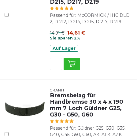
D215, D217, D219
Passend für: McCORMICK / IHC DLD
2, D 212, D 214, D 215, D 217, D 219
14,61 €
14,91 €
Sie sparen 2%
Auf Lager
GRANIT
Bremsbelag für
Handbremse 30 x 4 x 190
mm 7 Loch Güldner G25,
G30 - G50, G60
Passend für: Güldner G25, G30, G35,
G40, G45, G50, G60, AK, ALK, AZK...