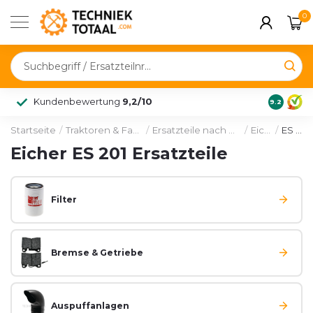
0
Kundenbewertung
9,2/10
9.2
Startseite
/
Traktoren & Fahrzeuge
/
Ersatzteile nach Hersteller
/
Eicher
/
ES 201
Eicher ES 201 Ersatzteile
Filter
Bremse & Getriebe
Auspuffanlagen