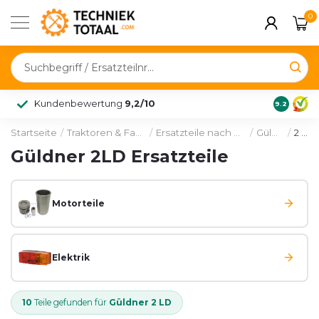
0
Kundenbewertung
9,2/10
9.2
Startseite
/
Traktoren & Fahrzeuge
/
Ersatzteile nach Hersteller
/
Güldner
/
2 LD
Güldner 2LD Ersatzteile
Motorteile
Elektrik
10
Teile gefunden für
Güldner 2 LD