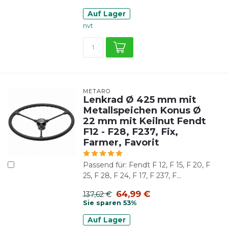
Auf Lager
nvt
METARO
Lenkrad Ø 425 mm mit
Metallspeichen Konus Ø
22 mm mit Keilnut Fendt
F12 - F28, F237, Fix,
Farmer, Favorit
Passend für: Fendt F 12, F 15, F 20, F
25, F 28, F 24, F 17, F 237, F...
64,99 €
137,62 €
Sie sparen 53%
Auf Lager