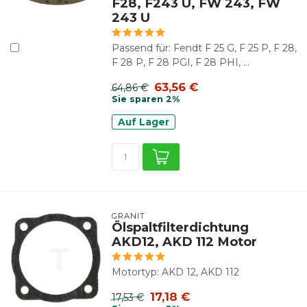
F28, F243 U, FW 243, FW
243 U
Passend für: Fendt F 25 G, F 25 P, F 28,
F 28 P, F 28 PGI, F 28 PHI, ...
63,56 €
64,86 €
Sie sparen 2%
Auf Lager
GRANIT
Ölspaltfilterdichtung
AKD12, AKD 112 Motor
Motortyp: AKD 12, AKD 112
17,18 €
17,53 €