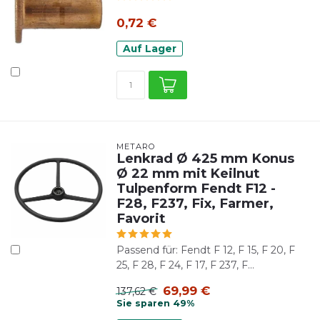
0,72 €
Auf Lager
METARO
Lenkrad Ø 425 mm Konus
Ø 22 mm mit Keilnut
Tulpenform Fendt F12 -
F28, F237, Fix, Farmer,
Favorit
Passend für: Fendt F 12, F 15, F 20, F
25, F 28, F 24, F 17, F 237, F...
69,99 €
137,62 €
Sie sparen 49%