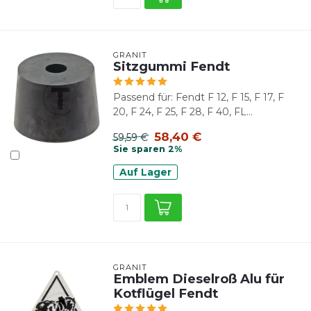
GRANIT
Sitzgummi Fendt
Passend für: Fendt F 12, F 15, F 17, F
20, F 24, F 25, F 28, F 40, FL...
58,40 €
59,59 €
Sie sparen 2%
Auf Lager
GRANIT
Emblem Dieselroß Alu für
Kotflügel Fendt