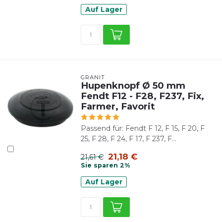
Auf Lager
GRANIT
Hupenknopf Ø 50 mm
Fendt F12 - F28, F237, Fix,
Farmer, Favorit
Passend für: Fendt F 12, F 15, F 20, F
25, F 28, F 24, F 17, F 237, F...
21,18 €
21,61 €
Sie sparen 2%
Auf Lager