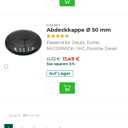
GRANIT
Abdeckkappe Ø 50 mm
Passend für: Deutz, Eicher,
McCORMICK / IHC, Porsche Diesel
11,49 €
11,72 €
Sie sparen 2%
Auf Lager
Zeige
1
-
24
von 89