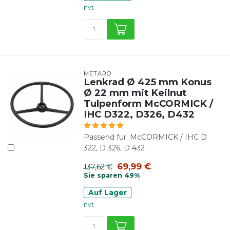
nvt
METARO
Lenkrad Ø 425 mm Konus
Ø 22 mm mit Keilnut
Tulpenform McCORMICK /
IHC D322, D326, D432
Passend für: McCORMICK / IHC D
322, D 326, D 432
69,99 €
137,62 €
Sie sparen 49%
Auf Lager
nvt