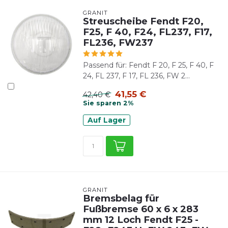
GRANIT
Streuscheibe Fendt F20,
F25, F 40, F24, FL237, F17,
FL236, FW237
Passend für: Fendt F 20, F 25, F 40, F
24, FL 237, F 17, FL 236, FW 2...
41,55 €
42,40 €
Sie sparen 2%
Auf Lager
GRANIT
Bremsbelag für
Fußbremse 60 x 6 x 283
mm 12 Loch Fendt F25 -