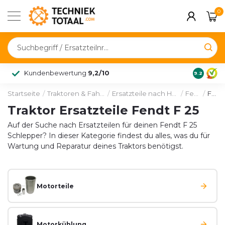
0
Kundenbewertung
9,2/10
9.2
Startseite
/
Traktoren & Fahrzeuge
/
Ersatzteile nach Hersteller
/
Fendt
/
F 25
Traktor Ersatzteile Fendt F 25
Auf der Suche nach Ersatzteilen für deinen Fendt F 25
Schlepper? In dieser Kategorie findest du alles, was du für
Wartung und Reparatur deines Traktors benötigst.
Motorteile
Motorkühlung