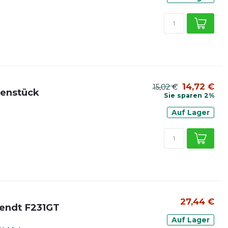
14,72 €
15,02 €
enstück
Sie sparen 2%
Auf Lager
27,44 €
endt F231GT
Auf Lager