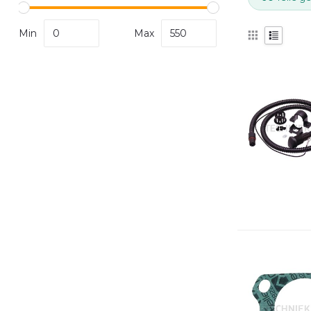
Min
Max