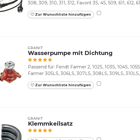
308, 309, 310, 311, 312, Favorit 3S, 4S, 509, 611, 612, 6
Zur Wunschliste hinzufügen
GRANIT
Wasserpumpe mit Dichtung
Passend für: Fendt Farmer 2, 102S, 103S, 104S, 105S
Farmer 305LS, 306LS, 307LS, 308LS, 309LS, 310LS, 31
Zur Wunschliste hinzufügen
GRANIT
Klemmkeilsatz