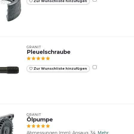
Zur Wunschliste hinzufügen
GRANIT
Pleuelschraube
Zur Wunschliste hinzufügen
GRANIT
Ölpumpe
Abmessungen (mm): Ansaug, 34.
Mehr