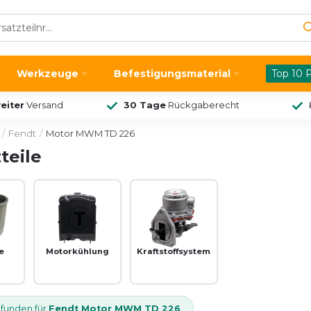
Werkzeuge
Befestigungsmaterial
Top 10 
eiter
Versand
30 Tage
Rückgaberecht
/
Fendt
/
Motor MWM TD 226
teile
e
Motorkühlung
Kraftstoffsystem
efunden für
Fendt Motor MWM TD 226