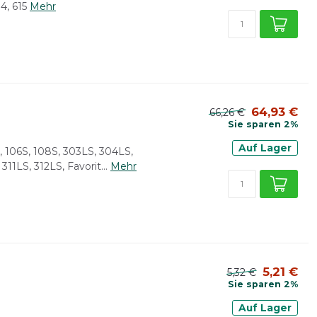
14, 615
Mehr
64,93 €
66,26 €
Sie sparen 2%
Auf Lager
, 106S, 108S, 303LS, 304LS,
1LS, 312LS, Favorit...
Mehr
5,21 €
5,32 €
Sie sparen 2%
Auf Lager