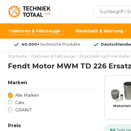
Traktoren & Fahrzeuge
Werkstatt & Wartung
40.000+
technische Produkte
Deutschlandw
Startseite
/
Traktoren & Fahrzeuge
/
Ersatzteile nach Hersteller
Fendt Motor MWM TD 226 Ersatz
Marken
Alle Marken
Calix
Motorteil
GRANIT
Preis
60
Teile g