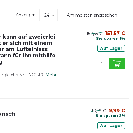
Anzeigen:
151,57 €
159,55 €
 kann auf zweierlei
Sie sparen 5%
 er sich mit einem
er am Lufteinlass
Auf Lager
nn für ihn mithilfe
g
rgleichs-Nr.: 1762510.
Mehr
9,99 €
10,19 €
ansch
Sie sparen 2%
Auf Lager