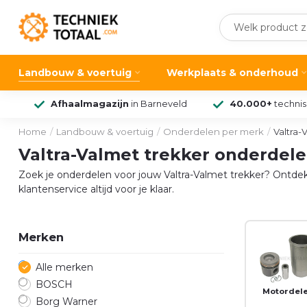
Landbouw & voertuig
Werkplaats & onderhoud
Afhaalmagazijn
in Barneveld
40.000+
techni
Home
/
Landbouw & voertuig
/
Onderdelen per merk
/
Valtra-
Valtra-Valmet trekker onderdel
Zoek je onderdelen voor jouw Valtra-Valmet trekker? Ontdek 
klantenservice altijd voor je klaar.
Merken
Alle merken
BOSCH
Motordel
Borg Warner