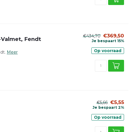
€369,50
€434,70
-Valmet, Fendt
Je bespaart 15%
Op voorraad
dt.
Meer
€5,55
€5,66
Je bespaart 2%
Op voorraad