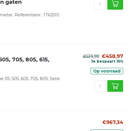
en gaten
meter. Referentienr.: 1762510.
€458,97
€539,96
605, 705, 805, 615,
Je bespaart 15%
Op voorraad
e 05: 505, 605, 705, 805; Serie
€967,34