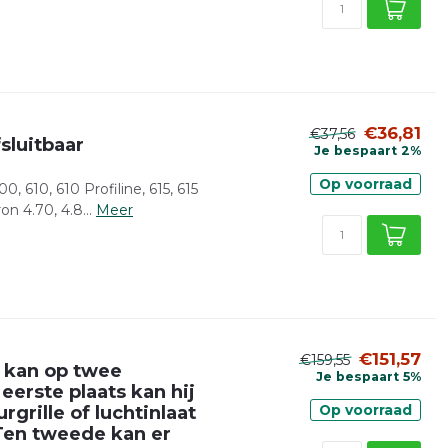
€36,81
€37,56
sluitbaar
Je bespaart 2%
Op voorraad
 610, 610 Profiline, 615, 615
on 4.70, 4.8...
Meer
€151,57
€159,55
 kan op twee
Je bespaart 5%
erste plaats kan hij
grille of luchtinlaat
Op voorraad
Ten tweede kan er