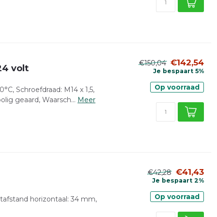
€142,54
€150,04
24 volt
Je bespaart 5%
Op voorraad
°C, Schroefdraad: M14 x 1,5,
lig geaard, Waarsch...
Meer
€41,43
€42,28
Je bespaart 2%
Op voorraad
atafstand horizontaal: 34 mm,