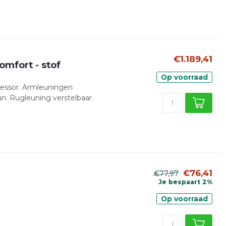
€1.189,41
mfort - stof
Op voorraad
essor. Armleuningen
n. Rugleuning verstelbaar.
€76,41
€77,97
Je bespaart 2%
Op voorraad