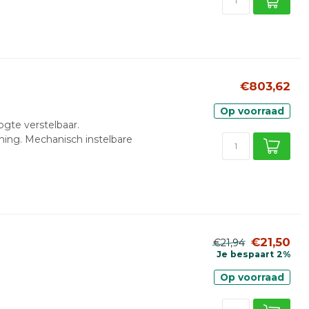
€803,62
Op voorraad
ogte verstelbaar.
ning. Mechanisch instelbare
€21,50
€21,94
Je bespaart 2%
Op voorraad