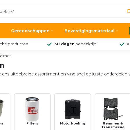
Gereedschappen
Bevestigingsmateriaal
sche producten
30 dagen
bedenktijd
K
Valmet
en
ons uitgebreide assortiment en vind snel de juiste onderdelen v
en
Filters
Motorkoeling
Remmen &
Transmissie