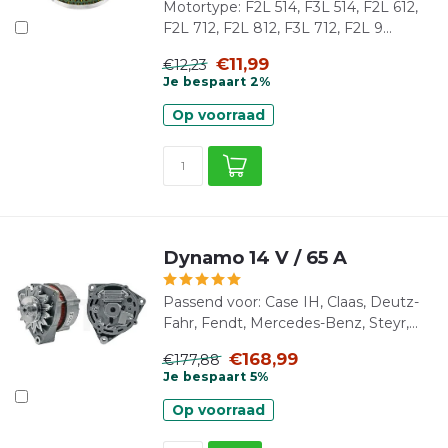
Motortype: F2L 514, F3L 514, F2L 612,
F2L 712, F2L 812, F3L 712, F2L 9...
€11,99
€12,23
Je bespaart 2%
Op voorraad
Dynamo 14 V / 65 A
Passend voor: Case IH, Claas, Deutz-
Fahr, Fendt, Mercedes-Benz, Steyr,...
€168,99
€177,88
Je bespaart 5%
Op voorraad