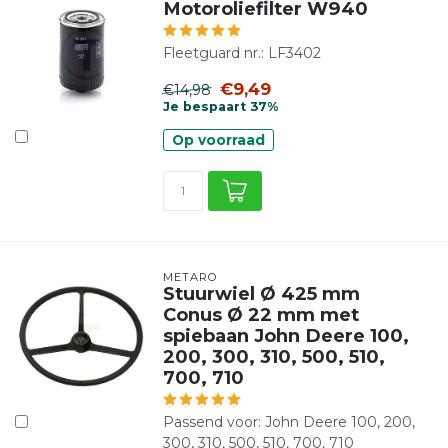
Motoroliefilter W940
Fleetguard nr.: LF3402
€9,49
€14,98
Je bespaart 37%
Op voorraad
METARO
Stuurwiel Ø 425 mm
Conus Ø 22 mm met
spiebaan John Deere 100,
200, 300, 310, 500, 510,
700, 710
Passend voor: John Deere 100, 200,
300, 310, 500, 510, 700, 710