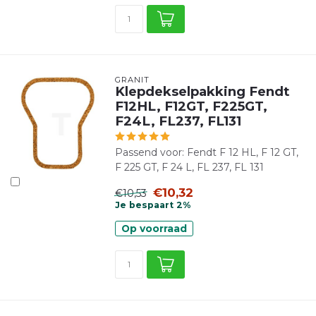
GRANIT
Klepdekselpakking Fendt
F12HL, F12GT, F225GT,
F24L, FL237, FL131
Passend voor: Fendt F 12 HL, F 12 GT,
F 225 GT, F 24 L, FL 237, FL 131
€10,32
€10,53
Je bespaart 2%
Op voorraad