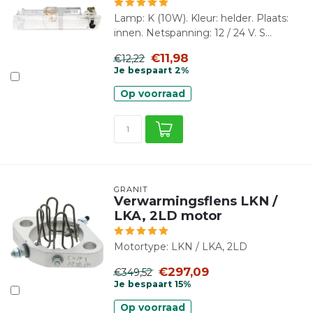
Lamp: K (10W). Kleur: helder. Plaats:
innen. Netspanning: 12 / 24 V. S...
€11,98
€12,22
Je bespaart 2%
Op voorraad
GRANIT
Verwarmingsflens LKN /
LKA, 2LD motor
Motortype: LKN / LKA, 2LD
€297,09
€349,52
Je bespaart 15%
Op voorraad