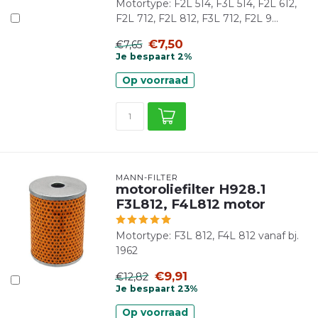
Motortype: F2L 514, F3L 514, F2L 612,
F2L 712, F2L 812, F3L 712, F2L 9...
€7,50
€7,65
Je bespaart 2%
Op voorraad
MANN-FILTER
motoroliefilter H928.1
F3L812, F4L812 motor
Motortype: F3L 812, F4L 812 vanaf bj.
1962
€9,91
€12,82
Je bespaart 23%
Op voorraad