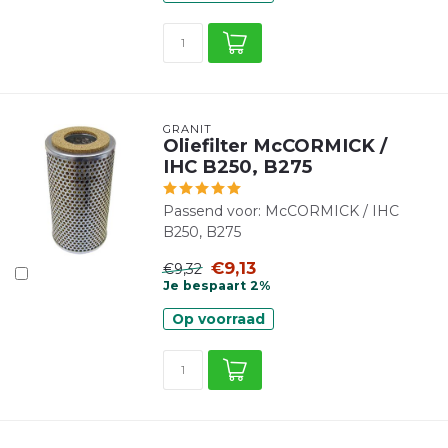
GRANIT
Oliefilter McCORMICK /
IHC B250, B275
Passend voor: McCORMICK / IHC
B250, B275
€9,13
€9,32
Je bespaart 2%
Op voorraad