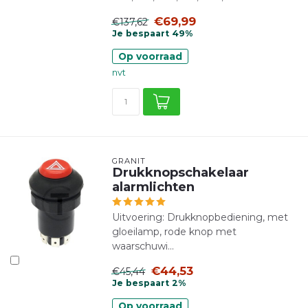
€69,99
€137,62
Je bespaart 49%
Op voorraad
nvt
GRANIT
Drukknopschakelaar
alarmlichten
Uitvoering: Drukknopbediening, met
gloeilamp, rode knop met
waarschuwi...
€44,53
€45,44
Je bespaart 2%
Op voorraad