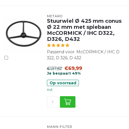
METARO
Stuurwiel Ø 425 mm conus
Ø 22 mm met spiebaan
McCORMICK / IHC D322,
D326, D432
Passend voor: McCORMICK / IHC D
322, D 326, D 432
€69,99
€137,62
Je bespaart 49%
Op voorraad
nvt
MANN-FILTER