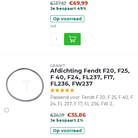
€69,99
€137,62
Je bespaart 49%
Op voorraad
nvt
GRANIT
Afdichting Fendt F20, F25,
F 40, F24, FL237, F17,
FL236, FW237
Passend voor: Fendt F 20, F 25, F 40, F
24, FL 237, F 17, FL 236, FW 2...
€35,86
€36,59
Je bespaart 2%
Op voorraad