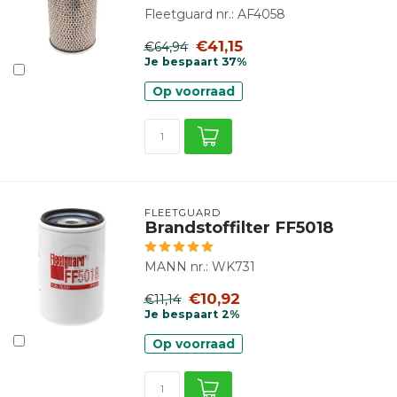
Fleetguard nr.: AF4058
€41,15
€64,94
Je bespaart 37%
Op voorraad
FLEETGUARD
Brandstoffilter FF5018
MANN nr.: WK731
€10,92
€11,14
Je bespaart 2%
Op voorraad