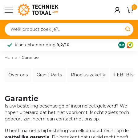
0
Klantenbeoordeling
9,2/10
9.2
Home
/
Garantie
Over ons
Granit Parts
Rhodius zakelijk
FEBI Bilste
Garantie
Is uw bestelling beschadigd of incompleet geleverd? We
hopen uiteraard dat het niet voorkomt. Mocht zoiets toch
gebeurt zijn, neem dan contact met ons op.
U heeft namelijk bij bestelling van elk product recht op de
wettelijke garantie
! Dit betekent dat u altijd recht heeft