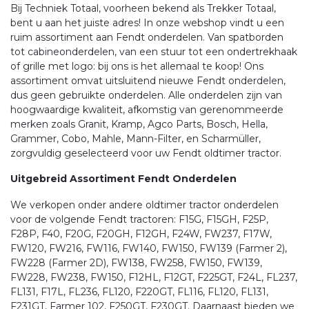
Bij Techniek Totaal, voorheen bekend als Trekker Totaal,
bent u aan het juiste adres! In onze webshop vindt u een
ruim assortiment aan Fendt onderdelen. Van spatborden
tot cabineonderdelen, van een stuur tot een ondertrekhaak
of grille met logo: bij ons is het allemaal te koop! Ons
assortiment omvat uitsluitend nieuwe Fendt onderdelen,
dus geen gebruikte onderdelen. Alle onderdelen zijn van
hoogwaardige kwaliteit, afkomstig van gerenommeerde
merken zoals Granit, Kramp, Agco Parts, Bosch, Hella,
Grammer, Cobo, Mahle, Mann-Filter, en Scharmüller,
zorgvuldig geselecteerd voor uw Fendt oldtimer tractor.
Uitgebreid Assortiment Fendt Onderdelen
We verkopen onder andere oldtimer tractor onderdelen
voor de volgende Fendt tractoren: F15G, F15GH, F25P,
F28P, F40, F20G, F20GH, F12GH, F24W, FW237, F17W,
FW120, FW216, FW116, FW140, FW150, FW139 (Farmer 2),
FW228 (Farmer 2D), FW138, FW258, FW150, FW139,
FW228, FW238, FW150, F12HL, F12GT, F225GT, F24L, FL237,
FL131, F17L, FL236, FL120, F220GT, FL116, FL120, FL131,
F231GT, Farmer 102, F250GT, F230GT. Daarnaast bieden we