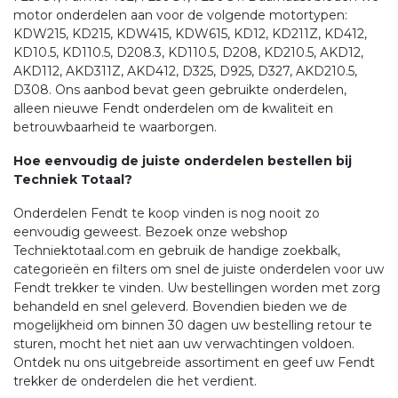
motor onderdelen aan voor de volgende motortypen:
KDW215, KD215, KDW415, KDW615, KD12, KD211Z, KD412,
KD10.5, KD110.5, D208.3, KD110.5, D208, KD210.5, AKD12,
AKD112, AKD311Z, AKD412, D325, D925, D327, AKD210.5,
D308. Ons aanbod bevat geen gebruikte onderdelen,
alleen nieuwe Fendt onderdelen om de kwaliteit en
betrouwbaarheid te waarborgen.
Hoe eenvoudig de juiste onderdelen bestellen bij
Techniek Totaal?
Onderdelen Fendt te koop vinden is nog nooit zo
eenvoudig geweest. Bezoek onze webshop
Techniektotaal.com en gebruik de handige zoekbalk,
categorieën en filters om snel de juiste onderdelen voor uw
Fendt trekker te vinden. Uw bestellingen worden met zorg
behandeld en snel geleverd. Bovendien bieden we de
mogelijkheid om binnen 30 dagen uw bestelling retour te
sturen, mocht het niet aan uw verwachtingen voldoen.
Ontdek nu ons uitgebreide assortiment en geef uw Fendt
trekker de onderdelen die het verdient.