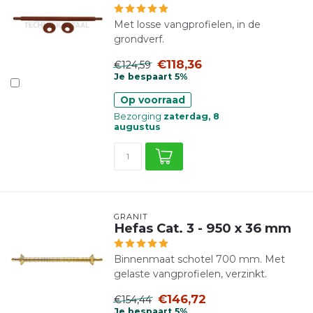
Met losse vangprofielen, in de
grondverf.
€118,36
€124,59
Je bespaart 5%
Op voorraad
Bezorging
zaterdag, 8
augustus
GRANIT
Hefas Cat. 3 - 950 x 36 mm
Binnenmaat schotel 700 mm. Met
gelaste vangprofielen, verzinkt.
€146,72
€154,44
Je bespaart 5%