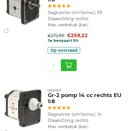
Slagruimte (cm³/omw.): 39
Draairichting: rechts
Max. werkdruk (bar)...
€259,22
€272,86
Je bespaart 5%
Op voorraad
GRANIT
Gr-2 pomp 14 cc rechts EU
1:8
Slagruimte (cm³/omw.): 14
Draairichting: rechts
Max. werkdruk (bar)...