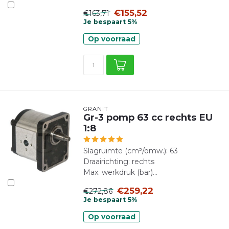
€155,52
€163,71
Je bespaart 5%
Op voorraad
GRANIT
Gr-3 pomp 63 cc rechts EU
1:8
Slagruimte (cm³/omw.): 63
Draairichting: rechts
Max. werkdruk (bar)...
€259,22
€272,86
Je bespaart 5%
Op voorraad