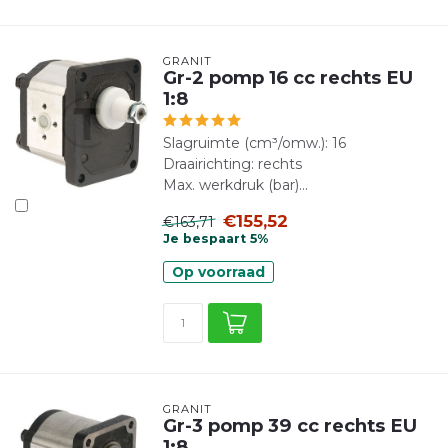
GRANIT
Gr-2 pomp 16 cc rechts EU
1:8
Slagruimte (cm³/omw.): 16
Draairichting: rechts
Max. werkdruk (bar)...
€155,52
€163,71
Je bespaart 5%
Op voorraad
GRANIT
Gr-3 pomp 39 cc rechts EU
1:8