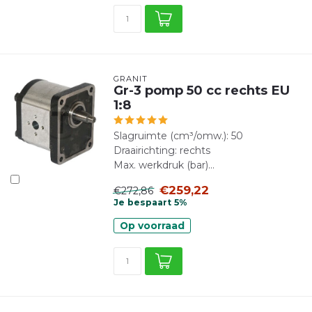
GRANIT
Gr-3 pomp 50 cc rechts EU
1:8
Slagruimte (cm³/omw.): 50
Draairichting: rechts
Max. werkdruk (bar)...
€259,22
€272,86
Je bespaart 5%
Op voorraad