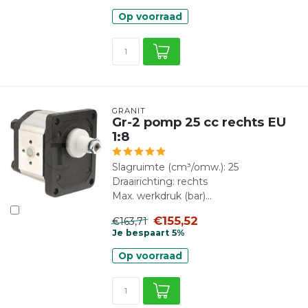
Op voorraad
GRANIT
Gr-2 pomp 25 cc rechts EU
1:8
Slagruimte (cm³/omw.): 25
Draairichting: rechts
Max. werkdruk (bar)...
€155,52
€163,71
Je bespaart 5%
Op voorraad