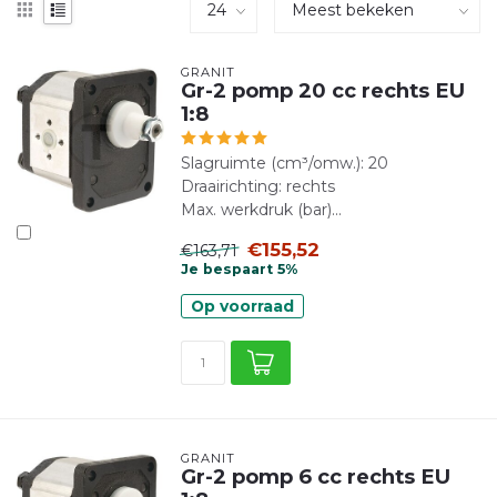
GRANIT
Gr-2 pomp 20 cc rechts EU
1:8
Slagruimte (cm³/omw.): 20
Draairichting: rechts
Max. werkdruk (bar)...
€155,52
€163,71
Je bespaart 5%
Op voorraad
GRANIT
Gr-2 pomp 6 cc rechts EU