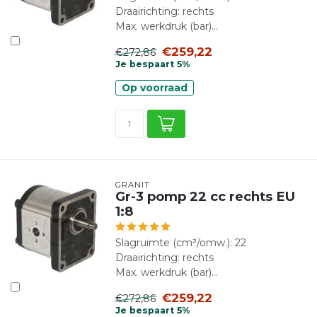
Draairichting: rechts
Max. werkdruk (bar)...
€259,22
€272,86
Je bespaart 5%
Op voorraad
GRANIT
Gr-3 pomp 22 cc rechts EU
1:8
Slagruimte (cm³/omw.): 22
Draairichting: rechts
Max. werkdruk (bar)...
€259,22
€272,86
Je bespaart 5%