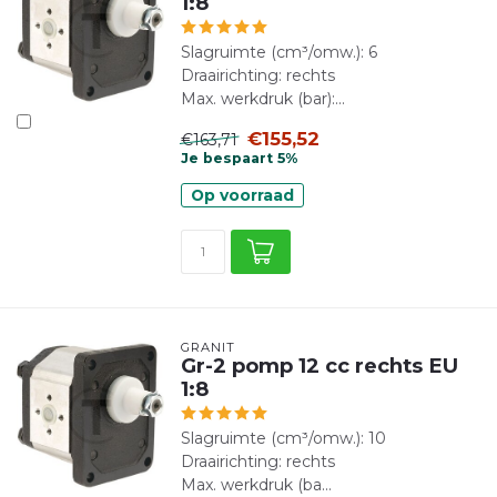
1:8
Slagruimte (cm³/omw.): 6
Draairichting: rechts
Max. werkdruk (bar):...
€155,52
€163,71
Je bespaart 5%
Op voorraad
GRANIT
Gr-2 pomp 12 cc rechts EU
1:8
Slagruimte (cm³/omw.): 10
Draairichting: rechts
Max. werkdruk (ba...