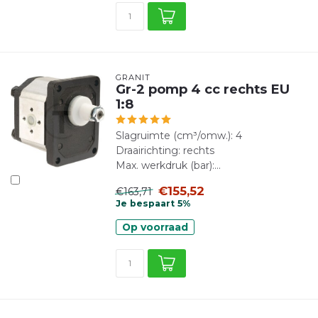
GRANIT
Gr-2 pomp 4 cc rechts EU
1:8
Slagruimte (cm³/omw.): 4
Draairichting: rechts
Max. werkdruk (bar):...
€155,52
€163,71
Je bespaart 5%
Op voorraad