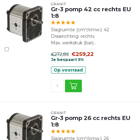
GRANIT
Gr-3 pomp 42 cc rechts EU
1:8
Slagruimte (cm³/omw.): 42
Draairichting: rechts
Max. werkdruk (bar)...
€259,22
€272,86
Je bespaart 5%
Op voorraad
GRANIT
Gr-3 pomp 26 cc rechts EU
1:8
Slagruimte (cm³/omw.): 26