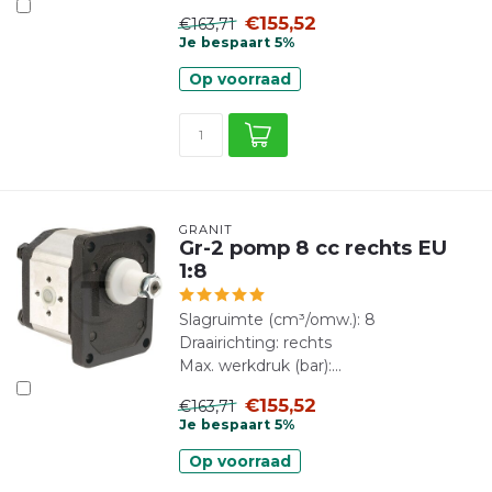
€155,52
€163,71
Je bespaart 5%
Op voorraad
GRANIT
Gr-2 pomp 8 cc rechts EU
1:8
Slagruimte (cm³/omw.): 8
Draairichting: rechts
Max. werkdruk (bar):...
€155,52
€163,71
Je bespaart 5%
Op voorraad