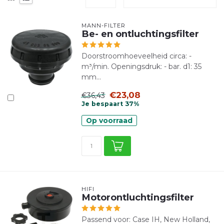
MANN-FILTER
Be- en ontluchtingsfilter
Doorstroomhoeveelheid circa: -
m³/min. Openingsdruk: - bar. d1: 35
mm...
€23,08
€36,43
Je bespaart 37%
Op voorraad
HIFI
Motorontluchtingsfilter
Passend voor: Case IH, New Holland,