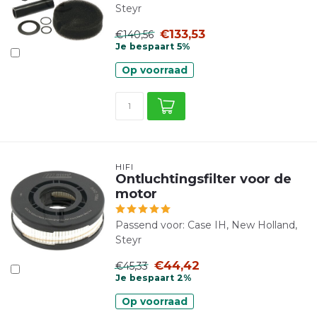
Steyr
€133,53
€140,56
Je bespaart 5%
Op voorraad
HIFI
Ontluchtingsfilter voor de
motor
Passend voor: Case IH, New Holland,
Steyr
€44,42
€45,33
Je bespaart 2%
Op voorraad