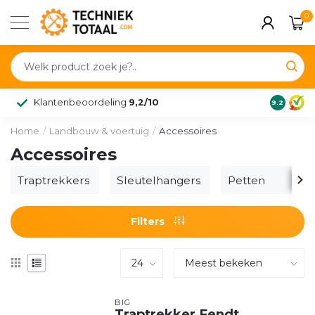
0
Klantenbeoordeling
9,2/10
9.2
Home
/
Landbouw & voertuig
/
Accessoires
Accessoires
Traptrekkers
Sleutelhangers
Petten
Filters
BIG
Traptrekker Fendt