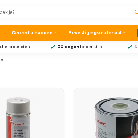
Gereedschappen
Bevestigingsmateriaal
sche producten
30 dagen
bedenktijd
K
ren