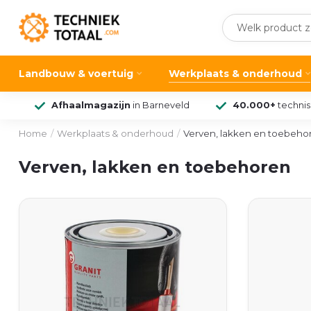
Landbouw & voertuig
Werkplaats & onderhoud
Afhaalmagazijn
in Barneveld
40.000+
techni
Home
/
Werkplaats & onderhoud
/
Verven, lakken en toebeho
Verven, lakken en toebehoren