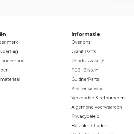
ën
Informatie
per merk
Over ons
voertuig
Granit Parts
& onderhoud
Rhodius zakelijk
ppen
FEBI Bilstein
materiaal
GuldnerParts
Klantenservice
Verzenden & retourneren
Algemene voorwaarden
Privacybeleid
Betaalmethoden