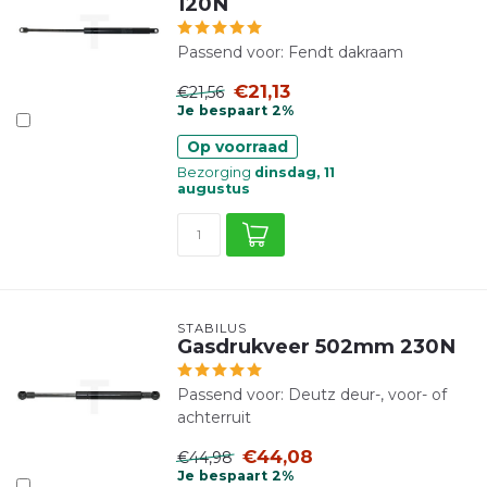
120N
Passend voor: Fendt dakraam
€21,13
€21,56
Je bespaart 2%
Op voorraad
Bezorging
dinsdag, 11
augustus
STABILUS
Gasdrukveer 502mm 230N
Passend voor: Deutz deur-, voor- of
achterruit
€44,08
€44,98
Je bespaart 2%