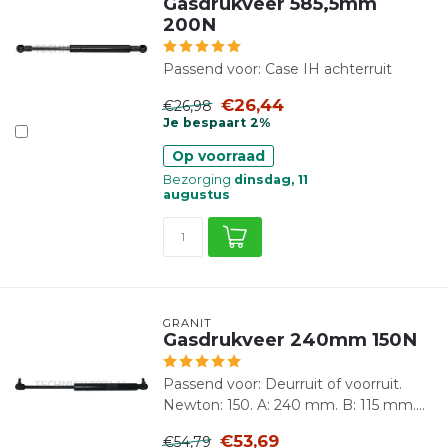
Gasdrukveer 585,5mm
200N
Passend voor: Case IH achterruit
€26,44
€26,98
Je bespaart 2%
Op voorraad
Bezorging
dinsdag, 11
augustus
GRANIT
Gasdrukveer 240mm 150N
Passend voor: Deurruit of voorruit.
Newton: 150. A: 240 mm. B: 115 mm....
€53,69
€54,79