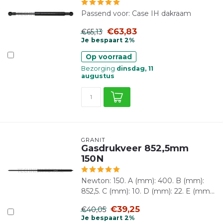
Passend voor: Case IH dakraam
€63,83
€65,13
Je bespaart 2%
Op voorraad
Bezorging
dinsdag, 11
augustus
GRANIT
Gasdrukveer 852,5mm
150N
Newton: 150. A (mm): 400. B (mm):
852,5. C (mm): 10. D (mm): 22. E (mm...
€39,25
€40,05
Je bespaart 2%