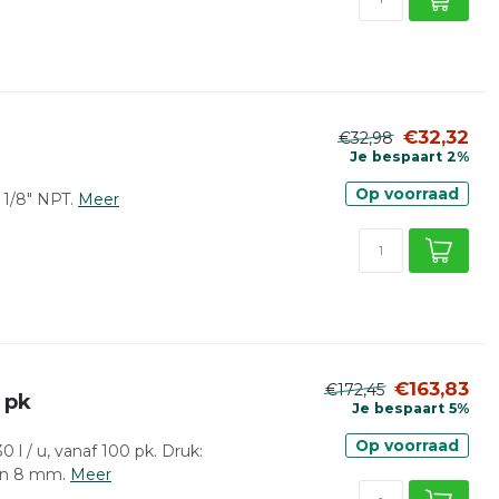
€32,32
€32,98
Je bespaart 2%
Op voorraad
1/8" NPT.
Meer
€163,83
€172,45
 pk
Je bespaart 5%
Op voorraad
0 l / u, vanaf 100 pk. Druk:
gen 8 mm.
Meer