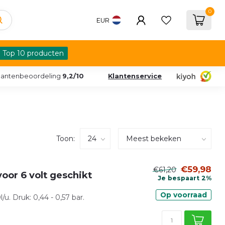
0
EUR
Top 10 producten
lantenbeoordeling
9,2/10
Klantenservice
Toon:
€59,98
€61,20
oor 6 volt geschikt
Je bespaart 2%
Op voorraad
u. Druk: 0,44 - 0,57 bar.