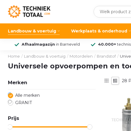
Landbouw & voertuig
Werkplaats & onderhoud
Afhaalmagazijn
in Barneveld
40.000+
techni
Home
/
Landbouw & voertuig
/
Motordelen
/
Brandstof
/
Univ
Universele opvoerpompen en t
28
P
Merken
Alle merken
GRANIT
Prijs