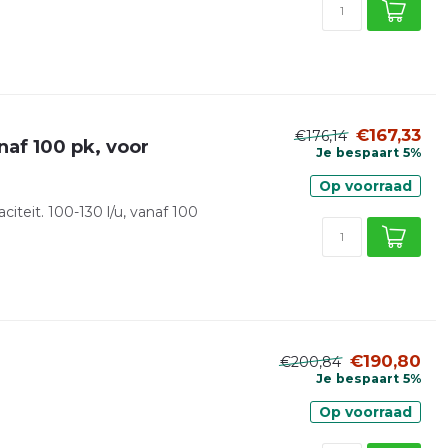
€167,33
€176,14
af 100 pk, voor
Je bespaart 5%
Op voorraad
citeit. 100-130 l/u, vanaf 100
€190,80
€200,84
Je bespaart 5%
Op voorraad