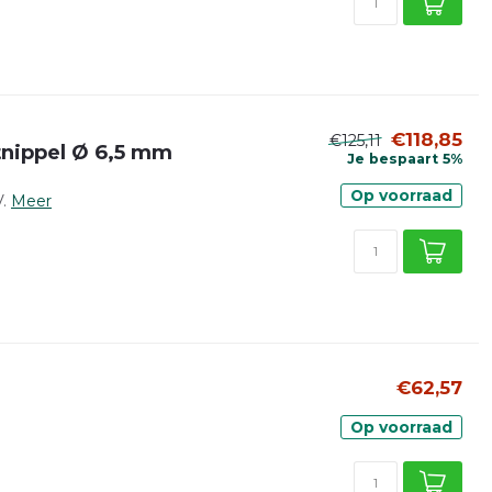
€118,85
€125,11
tnippel Ø 6,5 mm
Je bespaart 5%
Op voorraad
.
Meer
€62,57
Op voorraad