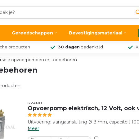
Gereedschappen
Bevestigingsmateriaal
sche producten
30 dagen
bedenktijd
K
ersele opvoerpompen en toebehoren
oebehoren
roducten
GRANIT
Opvoerpomp elektrisch, 12 Volt, ook v
Uitvoering: slangaansluiting Ø 8 mm, capaciteit 100l/
Meer