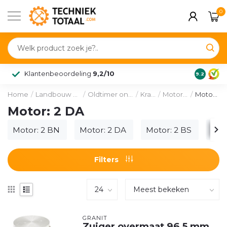
0
Klantenbeoordeling
9,2/10
9.2
Home
/
Landbouw & voertuig
/
Oldtimer onderdelen
/
Kramer
/
Motordelen
/
Motor: 2 DA
Motor: 2 DA
Motor: 2 BN
Motor: 2 DA
Motor: 2 BS
Mot
Filters
GRANIT
Zuiger overmaat 96,5 mm