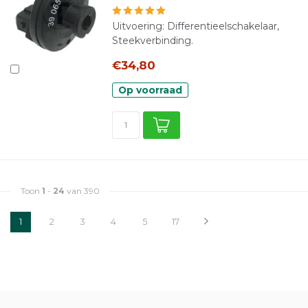
Uitvoering: Differentieelschakelaar,
Steekverbinding.
€34,80
Op voorraad
Toon
1
-
24
van 390
1
2
3
4
5
17