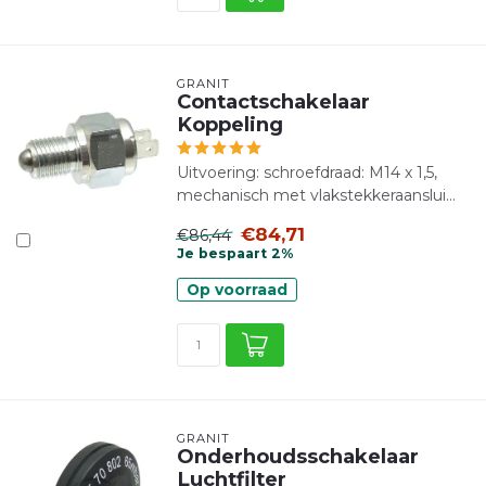
GRANIT
Contactschakelaar
Koppeling
Uitvoering: schroefdraad: M14 x 1,5,
mechanisch met vlakstekkeraanslui...
€84,71
€86,44
Je bespaart 2%
Op voorraad
GRANIT
Onderhoudsschakelaar
Luchtfilter