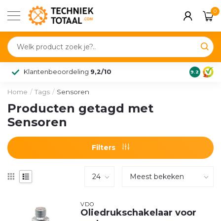
0
Klantenbeoordeling
9,2/10
9.2
Home
/
Tags
/
Sensoren
Producten getagd met
Sensoren
Filters
VDO
Oliedrukschakelaar voor