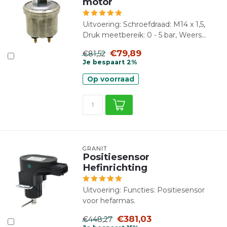
motor
Uitvoering: Schroefdraad: M14 x 1,5,
Druk meetbereik: 0 - 5 bar, Weers...
€79,89
€81,52
Je bespaart 2%
Op voorraad
GRANIT
Positiesensor
Hefinrichting
Uitvoering: Functies: Positiesensor
voor hefarmas.
€381,03
€448,27