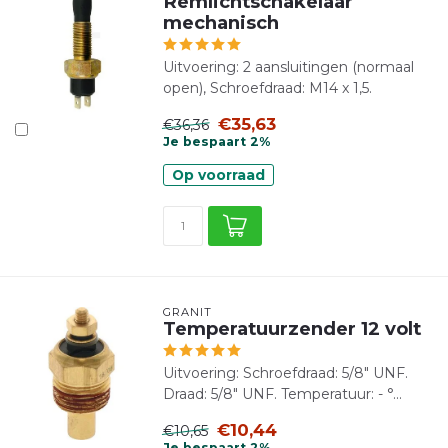
Remlichtschakelaar
mechanisch
Uitvoering: 2 aansluitingen (normaal
open), Schroefdraad: M14 x 1,5.
€35,63
€36,36
Je bespaart 2%
Op voorraad
GRANIT
Temperatuurzender 12 volt
Uitvoering: Schroefdraad: 5/8" UNF.
Draad: 5/8" UNF. Temperatuur: - °...
€10,44
€10,65
Je bespaart 2%