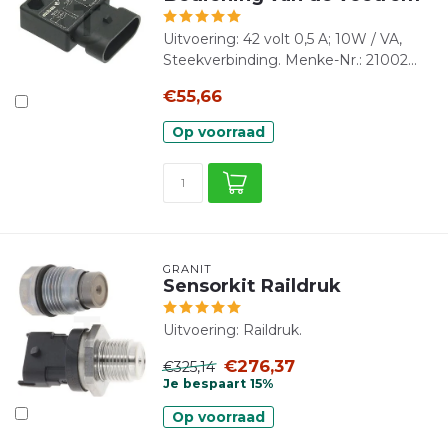
Uitvoering: 42 volt 0,5 A; 10W / VA,
Steekverbinding. Menke-Nr.: 21002...
€55,66
Op voorraad
GRANIT
Sensorkit Raildruk
Uitvoering: Raildruk.
€276,37
€325,14
Je bespaart 15%
Op voorraad