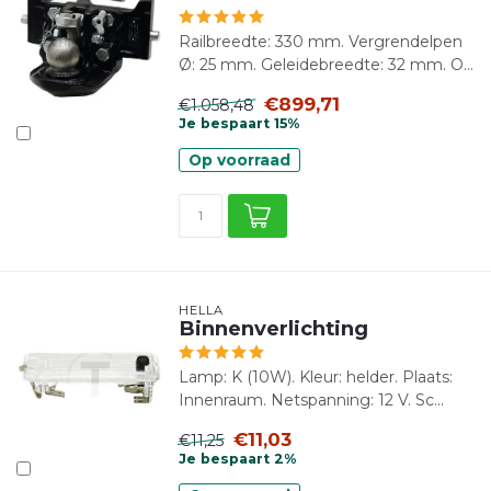
Railbreedte: 330 mm. Vergrendelpen
Ø: 25 mm. Geleidebreedte: 32 mm. O...
€899,71
€1.058,48
Je bespaart 15%
Op voorraad
HELLA
Binnenverlichting
Lamp: K (10W). Kleur: helder. Plaats:
Innenraum. Netspanning: 12 V. Sc...
€11,03
€11,25
Je bespaart 2%