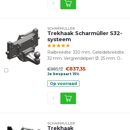
SCHARMÜLLER
Trekhaak Scharmüller S32-
systeem
Railbreedte: 330 mm. Geleidebreedte:
32 mm. Vergrendelpen Ø: 25 mm. O...
€837,35
€985,12
Je bespaart 15%
Op voorraad
SCHARMÜLLER
Trekhaak