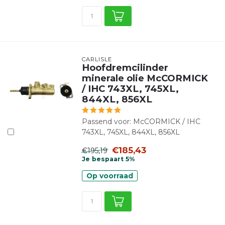
CARLISLE
Hoofdremcilinder
minerale olie McCORMICK
/ IHC 743XL, 745XL,
844XL, 856XL
Passend voor: McCORMICK / IHC
743XL, 745XL, 844XL, 856XL
€185,43
€195,19
Je bespaart 5%
Op voorraad