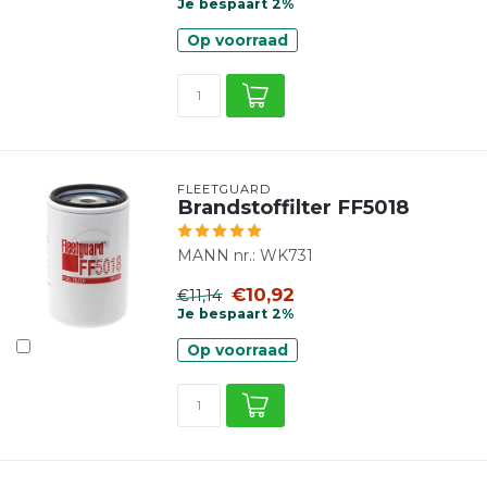
Je bespaart 2%
Op voorraad
FLEETGUARD
Brandstoffilter FF5018
MANN nr.: WK731
€10,92
€11,14
Je bespaart 2%
Op voorraad