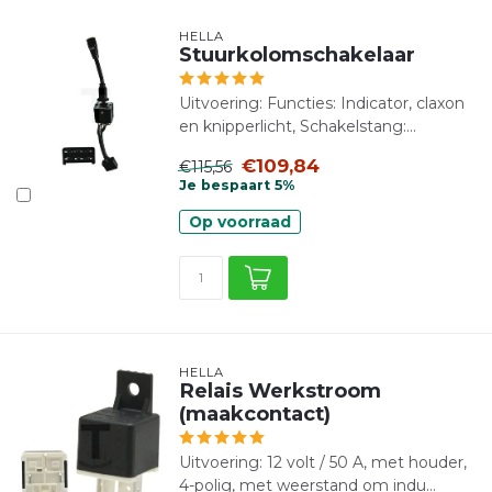
HELLA
Stuurkolomschakelaar
Uitvoering: Functies: Indicator, claxon
en knipperlicht, Schakelstang:...
€109,84
€115,56
Je bespaart 5%
Op voorraad
HELLA
Relais Werkstroom
(maakcontact)
Uitvoering: 12 volt / 50 A, met houder,
4-polig, met weerstand om indu...