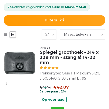
234
onderdelen gevonden voor
Case IH Maxxum 5130
Filters
MEKRA
Spiegel groothoek - 314 x
228 mm - stang Ø 14-22
mm
Trekkertype: Case IH Maxxum 5120,
5130, 5140, 5150 vanaf Bj. 95.
€42,87
€43,74
Je bespaart 2%
Op voorraad