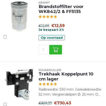
GRANIT
Brandstoffilter voor
WK842/2 & FF5135
€12,59
€12,85
Je bespaart 2%
Op voorraad
SCHARMÜLLER
Trekhaak Koppelpunt 10
cm lager
Railbreedte: 330 mm. Geleidebreedte:
32 mm. Vergrendelpen Ø: 25 mm. O...
€730,43
€859,33