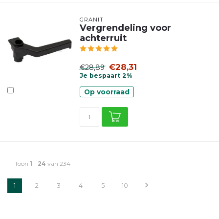
GRANIT
Vergrendeling voor
achterruit
€28,31
€28,89
Je bespaart 2%
Op voorraad
Toon
1
-
24
van 234
1
2
3
4
5
10