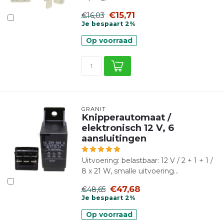
€15,71
€16,03
Je bespaart 2%
Op voorraad
GRANIT
Knipperautomaat /
elektronisch 12 V, 6
aansluitingen
Uitvoering: belastbaar: 12 V / 2 + 1 + 1 /
8 x 21 W, smalle uitvoering...
€47,68
€48,65
Je bespaart 2%
Op voorraad