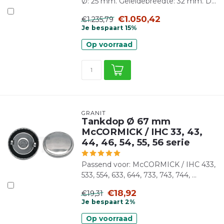
Ø: 25 mm. Geleidebreedte: 32 mm. D...
€1.050,42
€1.235,79
Je bespaart 15%
Op voorraad
GRANIT
Tankdop Ø 67 mm
McCORMICK / IHC 33, 43,
44, 46, 54, 55, 56 serie
Passend voor: McCORMICK / IHC 433,
533, 554, 633, 644, 733, 743, 744, ...
€18,92
€19,31
Je bespaart 2%
Op voorraad