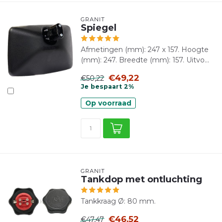
GRANIT
Spiegel
Afmetingen (mm): 247 x 157. Hoogte
(mm): 247. Breedte (mm): 157. Uitvo...
€49,22
€50,22
Je bespaart 2%
Op voorraad
GRANIT
Tankdop met ontluchting
Tankkraag Ø: 80 mm.
€46,52
€47,47