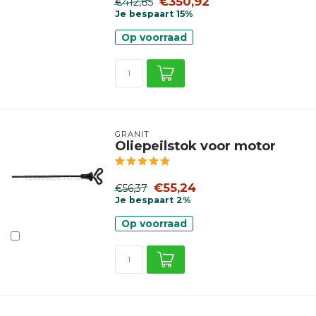
€350,92
€412,85
Je bespaart 15%
Op voorraad
GRANIT
Oliepeilstok voor motor
€55,24
€56,37
Je bespaart 2%
Op voorraad