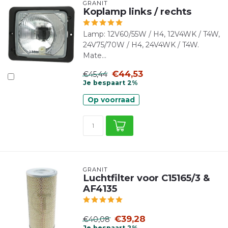
GRANIT
Koplamp links / rechts
Lamp: 12V60/55W / H4, 12V4WK / T4W,
24V75/70W / H4, 24V4WK / T4W.
Mate...
€44,53
€45,44
Je bespaart 2%
Op voorraad
GRANIT
Luchtfilter voor C15165/3 &
AF4135
€39,28
€40,08
Je bespaart 2%