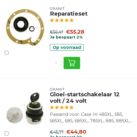
GRANIT
Reparatieset
€55,28
€56,41
Je bespaart 2%
Op voorraad
GRANIT
Gloei-startschakelaar 12
volt / 24 volt
Passend voor: Case IH 485XL, 585,
585XL, 685, 685XL, 785XL, 885, 885XL...
€44,80
€45,71