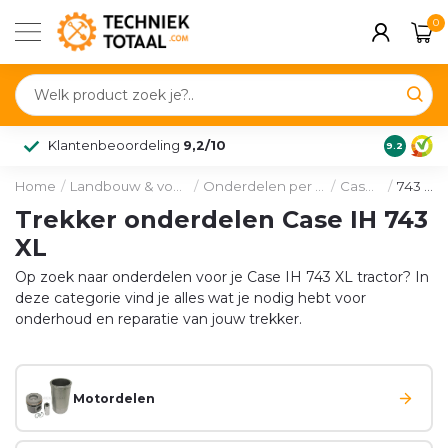
0
Klantenbeoordeling
9,2/10
9.2
Home
/
Landbouw & voertuig
/
Onderdelen per merk
/
Case IH
/
743 XL
Trekker onderdelen Case IH 743
XL
Op zoek naar onderdelen voor je Case IH 743 XL tractor? In
deze categorie vind je alles wat je nodig hebt voor
onderhoud en reparatie van jouw trekker.
Motordelen