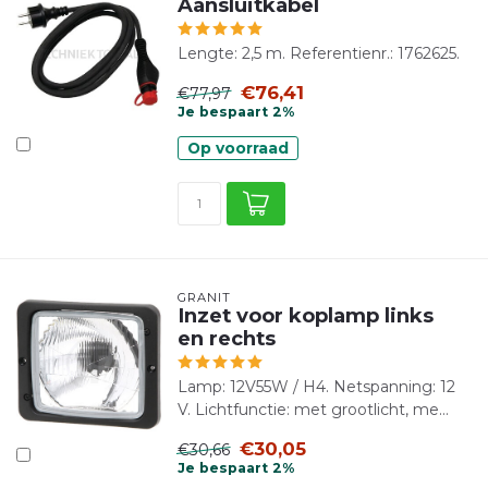
Aansluitkabel
Lengte: 2,5 m. Referentienr.: 1762625.
€76,41
€77,97
Je bespaart 2%
Op voorraad
GRANIT
Inzet voor koplamp links
en rechts
Lamp: 12V55W / H4. Netspanning: 12
V. Lichtfunctie: met grootlicht, me...
€30,05
€30,66
Je bespaart 2%