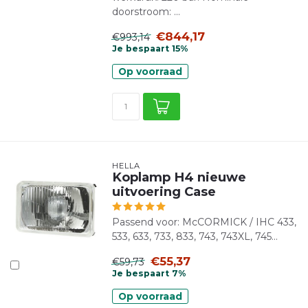
doorstroom: ...
€844,17
€993,14
Je bespaart 15%
Op voorraad
HELLA
Koplamp H4 nieuwe
uitvoering Case
Passend voor: McCORMICK / IHC 433,
533, 633, 733, 833, 743, 743XL, 745...
€55,37
€59,73
Je bespaart 7%
Op voorraad