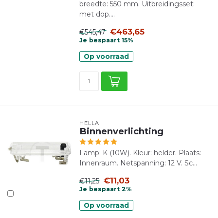
breedte: 550 mm. Uitbreidingsset:
met dop....
€463,65
€545,47
Je bespaart 15%
Op voorraad
HELLA
Binnenverlichting
Lamp: K (10W). Kleur: helder. Plaats:
Innenraum. Netspanning: 12 V. Sc...
€11,03
€11,25
Je bespaart 2%
Op voorraad