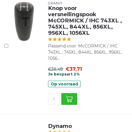
GRANIT
Knop voor
versnellingspook
McCORMICK / IHC 743XL ,
745XL, 844XL, 856XL,
956XL, 1056XL
Passend voor: McCORMICK / IHC
743XL , 745XL, 844XL, 856XL, 956XL,
1056...
€37,71
€38,48
Je bespaart 2%
Op voorraad
Dynamo