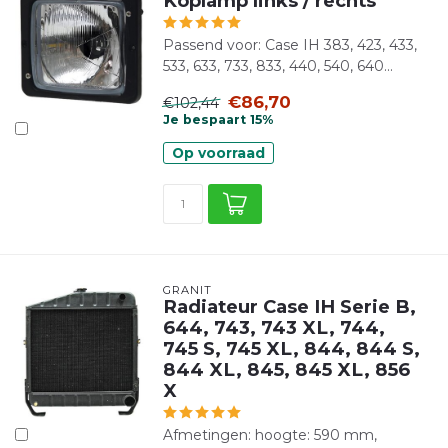
Koplamp links / rechts
Passend voor: Case IH 383, 423, 433,
533, 633, 733, 833, 440, 540, 640...
€86,70
€102,44
Je bespaart 15%
Op voorraad
GRANIT
Radiateur Case IH Serie B,
644, 743, 743 XL, 744,
745 S, 745 XL, 844, 844 S,
844 XL, 845, 845 XL, 856
X
Afmetingen: hoogte: 590 mm,