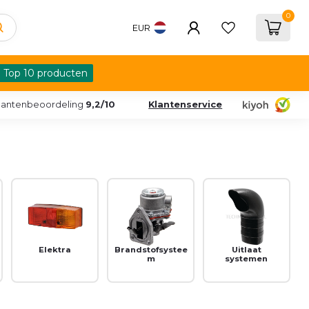
0
EUR
Top 10 producten
lantenbeoordeling
9,2/10
Klantenservice
Elektra
Brandstofsystee
Uitlaat
m
systemen