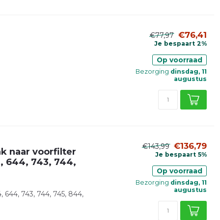
€76,41
€77,97
Je bespaart 2%
Op voorraad
Bezorging
dinsdag, 11
augustus
€136,79
€143,99
k naar voorfilter
Je bespaart 5%
, 644, 743, 744,
Op voorraad
Bezorging
dinsdag, 11
augustus
644, 743, 744, 745, 844,