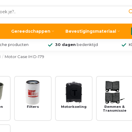
Gereedschappen
Bevestigingsmateriaal
sche producten
30 dagen
bedenktijd
K
H
/
Motor Case IH D-179
en
Filters
Motorkoeling
Remmen &
Transmissie