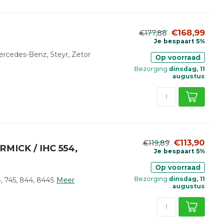
€168,99
€177,88
Je bespaart 5%
ercedes-Benz, Steyr, Zetor
Op voorraad
Bezorging
dinsdag, 11
augustus
€113,90
€119,89
RMICK / IHC 554,
Je bespaart 5%
Op voorraad
Bezorging
dinsdag, 11
, 745, 844, 844S
Meer
augustus