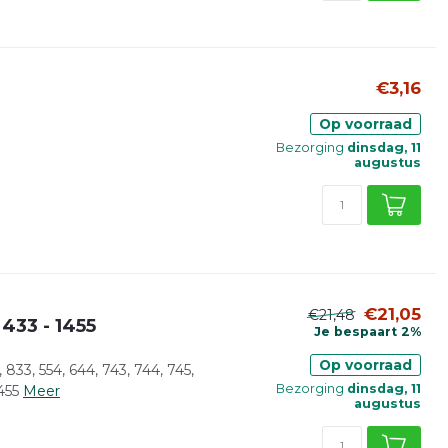
€3,16
Op voorraad
Bezorging
dinsdag, 11
augustus
€21,05
€21,48
433 - 1455
Je bespaart 2%
Op voorraad
33, 554, 644, 743, 744, 745,
Bezorging
dinsdag, 11
455
Meer
augustus