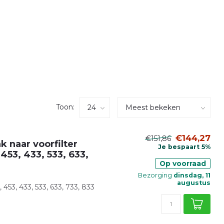
Toon:
€144,27
€151,86
k naar voorfilter
Je bespaart 5%
453, 433, 533, 633,
Op voorraad
Bezorging
dinsdag, 11
augustus
53, 433, 533, 633, 733, 833