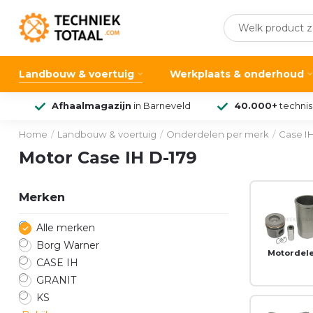
Landbouw & voertuig
Werkplaats & onderhoud
Afhaalmagazijn
in Barneveld
40.000+
techni
Home
/
Landbouw & voertuig
/
Onderdelen per merk
/
Case I
Motor Case IH D-179
Merken
Alle merken
Borg Warner
Motordel
CASE IH
GRANIT
KS