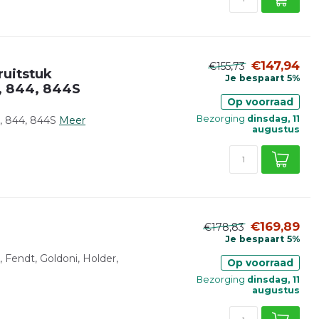
€147,94
€155,73
ruitstuk
Je bespaart 5%
, 844, 844S
Op voorraad
Bezorging
dinsdag, 11
, 844, 844S
Meer
augustus
€169,89
€178,83
Je bespaart 5%
 Fendt, Goldoni, Holder,
Op voorraad
Bezorging
dinsdag, 11
augustus