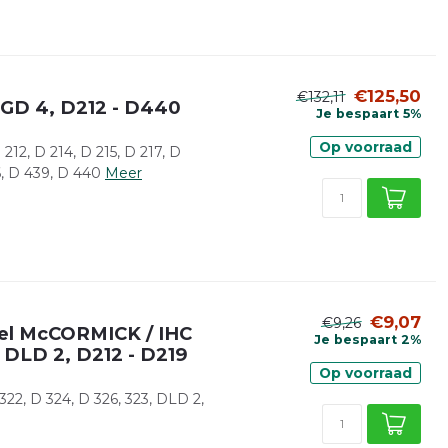
€125,50
€132,11
GD 4, D212 - D440
Je bespaart 5%
Op voorraad
2, D 214, D 215, D 217, D
6, D 439, D 440
Meer
€9,07
€9,26
sel McCORMICK / IHC
Je bespaart 2%
 DLD 2, D212 - D219
Op voorraad
2, D 324, D 326, 323, DLD 2,