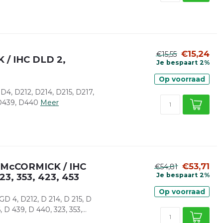
€15,24
€15,55
 / IHC DLD 2,
Je bespaart 2%
Op voorraad
, D212, D214, D215, D217,
 D439, D440
Meer
mm McCORMICK / IHC
€53,71
€54,81
3, 353, 423, 453
Je bespaart 2%
Op voorraad
 4, D212, D 214, D 215, D
 D 439, D 440, 323, 353,...