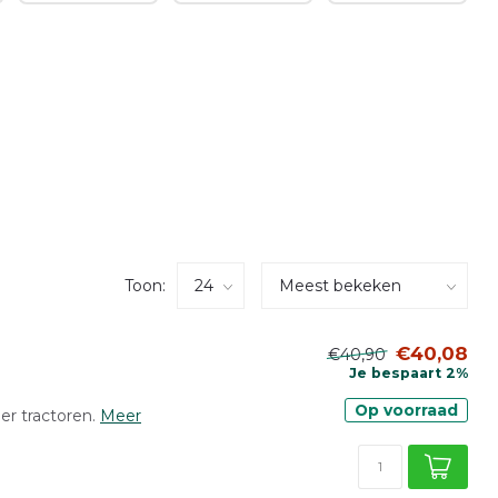
Toon:
€40,08
€40,90
Je bespaart 2%
Op voorraad
r tractoren.
Meer