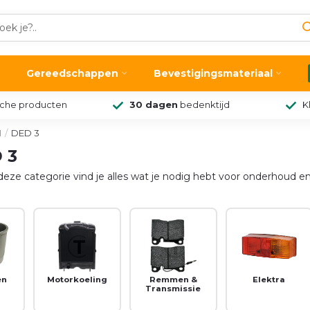
Gereedschappen
Bevestigingsmateriaal
sche producten
30 dagen
bedenktijd
K
H
/
DED 3
 3
eze categorie vind je alles wat je nodig hebt voor onderhoud en 
en
Motorkoeling
Remmen &
Elektra
Transmissie