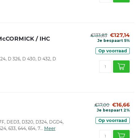
€127,14
€133,83
6 McCORMICK / IHC
Je bespaart 5%
Op voorraad
4, D 326, D 430, D 432, D
€16,66
€17,00
Je bespaart 2%
Op voorraad
7F, DED3, D320, D324, DGD4,
24, 633, 644, 654, 7...
Meer