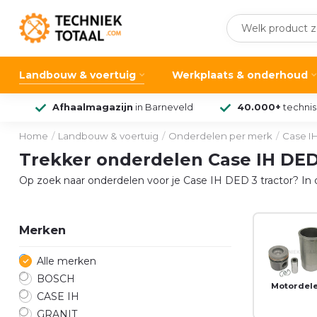
Landbouw & voertuig
Werkplaats & onderhoud
Afhaalmagazijn
in Barneveld
40.000+
techni
Home
/
Landbouw & voertuig
/
Onderdelen per merk
/
Case I
Trekker onderdelen Case IH DED
Op zoek naar onderdelen voor je Case IH DED 3 tractor? In d
Merken
Alle merken
BOSCH
Motordel
CASE IH
GRANIT