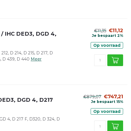
€11,12
€11,35
/ IHC DED3, DGD 4,
Je bespaart 2%
Op voorraad
2, D 214, D 215, D 217, D
6, D 439, D 440
Meer
€747,21
€879,07
DED3, DGD 4, D217
Je bespaart 15%
Op voorraad
 4, D 217 F, D320, D 324, D