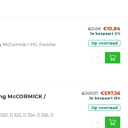
€10,84
€11,06
Je bespaart 2%
Op voorraad
g, McCormick / IHC, Porsche
€597,56
€703,01
ring McCORMICK /
Je bespaart 15%
Op voorraad
0, D 322, D 324, D 326, D