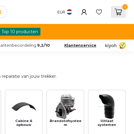
0
EUR
Top 10 producten
lantenbeoordeling
9,2/10
Klantenservice
reparatie van jouw trekker.
Cabine &
Brandstofsystee
Uitlaat
opbouw
m
systemen