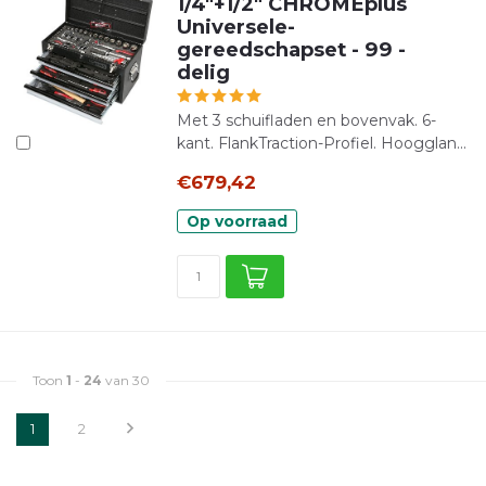
1/4"+1/2" CHROMEplus
Universele-
gereedschapset - 99 -
delig
Met 3 schuifladen en bovenvak. 6-
kant. FlankTraction-Profiel. Hoogglan...
€679,42
Op voorraad
Toon
1
-
24
van 30
1
2