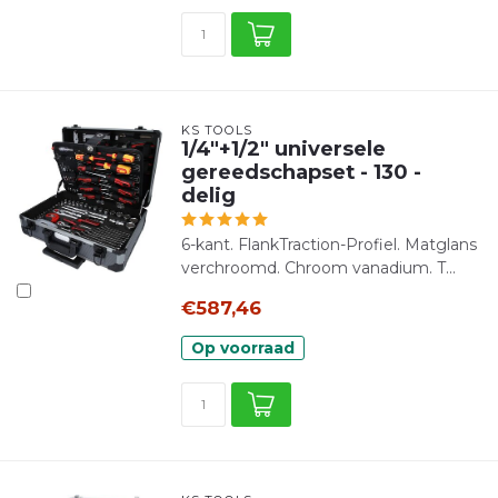
KS TOOLS
1/4"+1/2" universele
gereedschapset - 130 -
delig
6-kant. FlankTraction-Profiel. Matglans
verchroomd. Chroom vanadium. T...
€587,46
Op voorraad