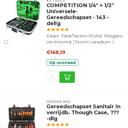
KS TOOLS
COMPETITION 1/4" + 1/2"
Universele-
Gereedschapset - 143 -
delig
6-kant. FlankTraction-Profiel. Matglans
verchroomd. Chroom vanadium. I...
€168,19
Op voorraad
GEDORE RED
Gereedschapset Sanitair in
verrijdb. Though Case, ???
-dlg