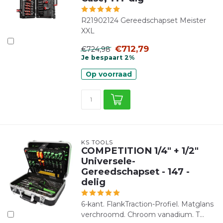
R21902124 Gereedschapset Meister
XXL
€712,79
€724,98
Je bespaart 2%
Op voorraad
KS TOOLS
COMPETITION 1/4" + 1/2"
Universele-
Gereedschapset - 147 -
delig
6-kant. FlankTraction-Profiel. Matglans
verchroomd. Chroom vanadium. T...