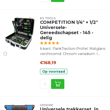
KS TOOLS
COMPETITION 1/4" + 1/2"
Universele-
Gereedschapset - 145 -
delig
6-kant. FlankTraction-Profiel. Matglans
verchroomd. Chroom vanadium. I...
€168,19
Op voorraad
GEDORE
Universele trekkerset, in