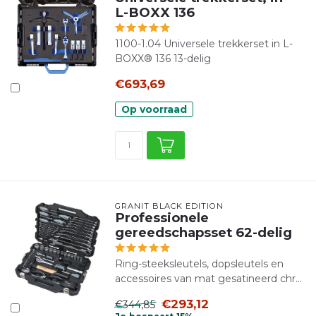
L-BOXX 136
1100-1.04 Universele trekkerset in L-
BOXX® 136 13-delig
€693,69
Op voorraad
GRANIT BLACK EDITION
Professionele
gereedschapsset 62-delig
Ring-steeksleutels, dopsleutels en
accessoires van mat gesatineerd chr...
€293,12
€344,85