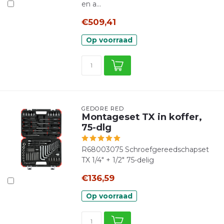
en a...
€509,41
Op voorraad
GEDORE RED
Montageset TX in koffer,
75-dlg
R68003075 Schroefgereedschapset
TX 1/4" + 1/2" 75-delig
€136,59
Op voorraad