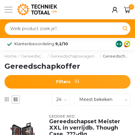
0
Klantenbeoordeling
9,2/10
9.2
Home
/
Gereedschappen
/
Gereedschapswagens en -koffers
/
Gereedschapkoffer
Gereedschapkoffer
Filters
GEDORE RED
Gereedschapset Meister
XXL in verrijdb. Though
Case, ???-dlg