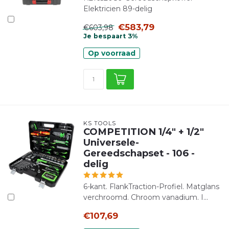
Elektricien 89-delig
€583,79
€603,98
Je bespaart 3%
Op voorraad
KS TOOLS
COMPETITION 1/4" + 1/2"
Universele-
Gereedschapset - 106 -
delig
6-kant. FlankTraction-Profiel. Matglans
verchroomd. Chroom vanadium. I...
€107,69