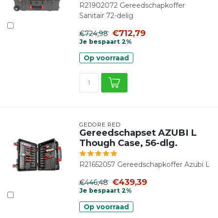
R21902072 Gereedschapkoffer
Sanitair 72-delig
€712,79
€724,98
Je bespaart 2%
Op voorraad
GEDORE RED
Gereedschapset AZUBI L
Though Case, 56-dlg.
R21652057 Gereedschapkoffer Azubi L
€439,39
€446,48
Je bespaart 2%
Op voorraad