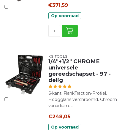
€371,59
Op voorraad
KS TOOLS
1/4"+1/2" CHROME
universele
gereedschapset - 97 -
delig
6-kant. FlankTraction-Profiel.
Hoogglans verchroomd. Chroom
vanadium. ...
€248,05
Op voorraad