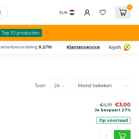
0
EUR
Top 10 producten
lantenbeoordeling
9,2/10
Klantenservice
Toon:
€3,00
€4,10
Je bespaart 27%
Op voorraad