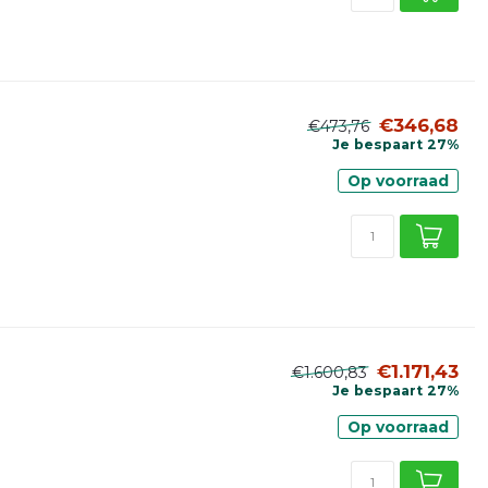
€346,68
€473,76
Je bespaart 27%
Op voorraad
€1.171,43
€1.600,83
Je bespaart 27%
Op voorraad