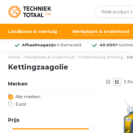
Landbouw & voertuig
Werkplaats & onderhoud
Afhaalmagazijn
in Barneveld
40.000+
techni
Home
/
Werkplaats & onderhoud
/
Onderhoud & smering
/
Ke
Kettingzaagolie
3
Pr
Merken
Alle merken
Eurol
Prijs