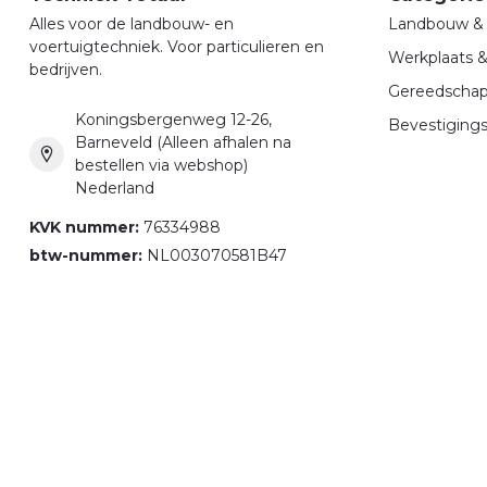
Alles voor de landbouw- en
Landbouw & 
voertuigtechniek. Voor particulieren en
Werkplaats 
bedrijven.
Gereedscha
Koningsbergenweg 12-26,
Bevestigings
Barneveld (Alleen afhalen na
bestellen via webshop)
Nederland
KVK nummer:
76334988
btw-nummer:
NL003070581B47