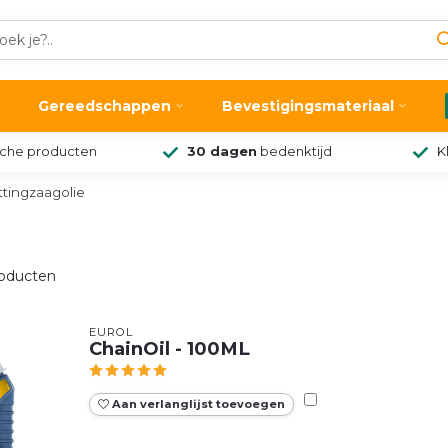
Gereedschappen
Bevestigingsmateriaal
sche producten
30 dagen
bedenktijd
K
ttingzaagolie
oducten
EUROL
ChainOil - 100ML
Aan verlanglijst toevoegen