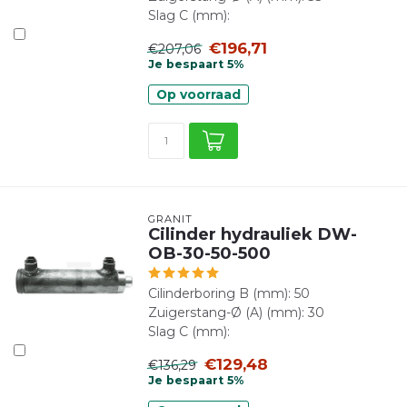
Slag C (mm):
€196,71
€207,06
Je bespaart 5%
Op voorraad
GRANIT
Cilinder hydrauliek DW-
OB-30-50-500
Cilinderboring B (mm): 50
Zuigerstang-Ø (A) (mm): 30
Slag C (mm):
€129,48
€136,29
Je bespaart 5%