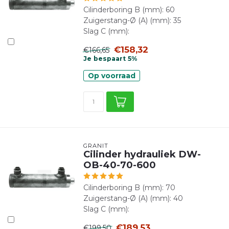
Cilinderboring B (mm): 60
Zuigerstang-Ø (A) (mm): 35
Slag C (mm):
€158,32
€166,65
Je bespaart 5%
Op voorraad
GRANIT
Cilinder hydrauliek DW-
OB-40-70-600
Cilinderboring B (mm): 70
Zuigerstang-Ø (A) (mm): 40
Slag C (mm):
€189,53
€199,50