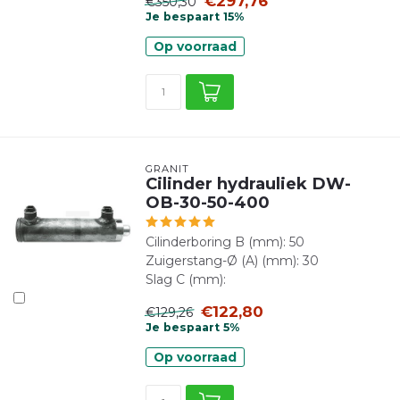
€297,76
€350,30
Je bespaart 15%
Op voorraad
GRANIT
Cilinder hydrauliek DW-
OB-30-50-400
Cilinderboring B (mm): 50
Zuigerstang-Ø (A) (mm): 30
Slag C (mm):
€122,80
€129,26
Je bespaart 5%
Op voorraad