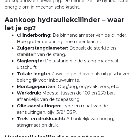
drukopbouw en beweging. De cilinder zet de hydraulische
energie om in mechanische kracht.
Aankoop hydrauliekcilinder – waar
let je op?
Cilinderboring:
De binnendiameter van de cilinder.
Hoe groter de boring, hoe meer kracht.
Zuigerstangdiameter:
Bepaalt de sterkte en
stabiliteit van de stang.
Slaglengte:
De afstand die de stang maximaal
uitschuift.
Totale lengte:
Zowel ingeschoven als uitgeschoven
belangrijk voor inbouwruimte.
Montagepunten:
Oog/oog, oog/vlak, vork, etc.
Werkdruk:
Meestal tussen de 160 en 250 bar,
afhankelijk van de toepassing.
Olie-aansluitingen:
Type en maat van de
aansluitingen, bijv. 3/8" BSP.
Trek- en drukkracht:
Afhankelijk van boring,
stangmaat en druk.