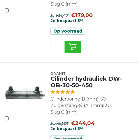
Slag C (mm):
€179,00
€188,42
Je bespaart 5%
Op voorraad
GRANIT
Cilinder hydrauliek DW-
OB-30-50-450
Cilinderboring B (mm): 50
Zuigerstang-Ø (A) (mm): 30
Slag C (mm):
€244,04
€256,88
Je bespaart 5%
Op voorraad