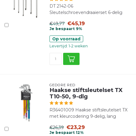
DT 2142-06
Sleutelschroevendraaierset 6-delig
€45,19
€49,77
Je bespaart 9%
Op voorraad
Levertijd: 1-2 weken
GEDORE RED
Haakse stiftsleutelset TX
T10-50, 9-dlg
R36401009 Haakse stiftsleutelset TX
met kleurcodering 9-delig, lang
€23,29
€26,39
Je bespaart 12%