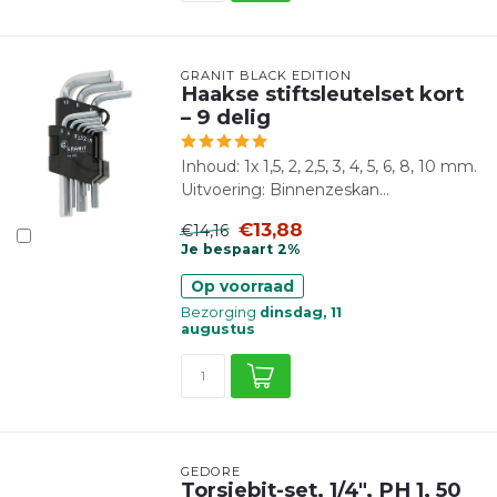
GRANIT BLACK EDITION
Haakse stiftsleutelset kort
– 9 delig
Inhoud: 1x 1,5, 2, 2,5, 3, 4, 5, 6, 8, 10 mm.
Uitvoering: Binnenzeskan...
€13,88
€14,16
Je bespaart 2%
Op voorraad
Bezorging
dinsdag, 11
augustus
GEDORE
Torsiebit-set, 1/4", PH 1, 50