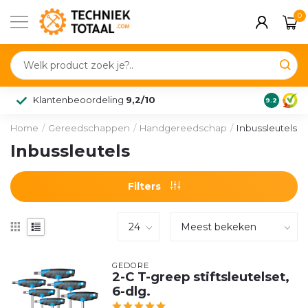
0
Klantenbeoordeling
9,2/10
9.2
Home
/
Gereedschappen
/
Handgereedschap
/
Inbussleutels
Inbussleutels
Filters
GEDORE
2-C T-greep stiftsleutelset,
6-dlg.