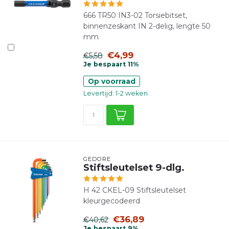
666 TR50 IN3-02 Torsiebitset,
binnenzeskant IN 2-delig, lengte 50
mm
€4,99
€5,58
Je bespaart 11%
Op voorraad
Levertijd: 1-2 weken
GEDORE
Stiftsleutelset 9-dlg.
H 42 CKEL-09 Stiftsleutelset
kleurgecodeerd
€36,89
€40,62
Je bespaart 9%