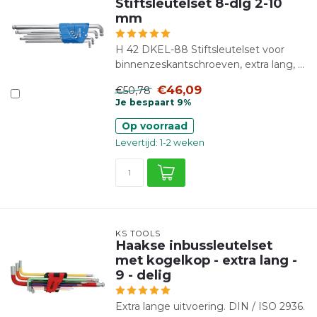
Stiftsleutelset 8-dlg 2-10
mm
H 42 DKEL-88 Stiftsleutelset voor
binnenzeskantschroeven, extra lang, ...
€46,09
€50,78
Je bespaart 9%
Op voorraad
Levertijd: 1-2 weken
KS TOOLS
Haakse inbussleutelset
met kogelkop - extra lang -
9 - delig
Extra lange uitvoering. DIN / ISO 2936.