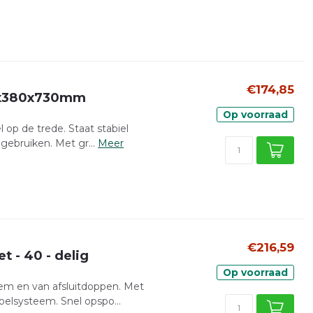
€174,85
50x380x730mm
Op voorraad
l op de trede. Staat stabiel
gebruiken. Met gr...
Meer
€216,59
t - 40 - delig
Op voorraad
eem en van afsluitdoppen. Met
oelsysteem. Snel opspo...