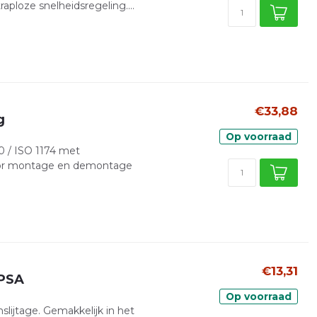
loze snelheidsregeling....
€33,88
g
Op voorraad
0 / ISO 1174 met
 Voor montage en demontage
€13,31
 PSA
Op voorraad
lijtage. Gemakkelijk in het