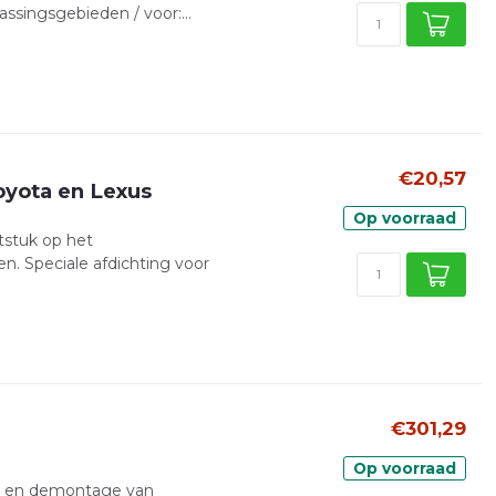
ssingsgebieden / voor:...
€20,57
oyota en Lexus
Op voorraad
stuk op het
n. Speciale afdichting voor
€301,29
Op voorraad
ge en demontage van