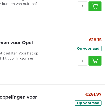
en kunnen van buitenaf
€18,15
oeven voor Opel
Op voorraad
 oliefilter. Voor het op
ikt voor linksom en
€261,97
koppelingen voor
Op voorraad