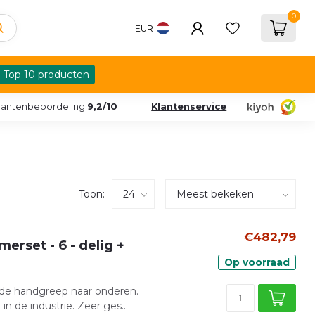
0
EUR
Top 10 producten
lantenbeoordeling
9,2/10
Klantenservice
Toon:
€482,79
rset - 6 - delig +
Op voorraad
r de handgreep naar onderen.
 de industrie. Zeer ges...