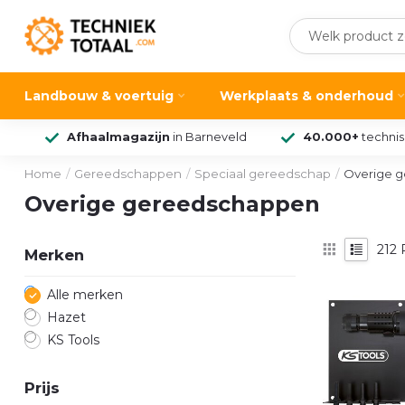
Landbouw & voertuig
Werkplaats & onderhoud
Afhaalmagazijn
in Barneveld
40.000+
techni
Home
/
Gereedschappen
/
Speciaal gereedschap
/
Overige 
Overige gereedschappen
212
P
Merken
Alle merken
Hazet
KS Tools
Prijs