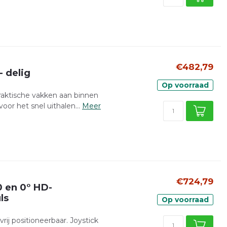
€482,79
- delig
Op voorraad
Praktische vakken aan binnen
or het snel uithalen...
Meer
€724,79
 en 0° HD-
ls
Op voorraad
ij positioneerbaar. Joystick