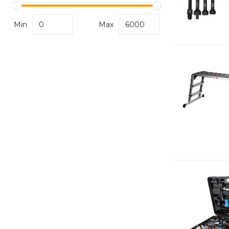
Min
Max