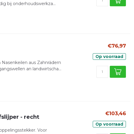
dig bij onderhoudswerkza...
€76,97
Op voorraad
n Nasenkeilen aus Zahnrädern
ngswellen an landwirtscha...
€103,46
ijper - recht
Op voorraad
koppelingsstekker. Voor