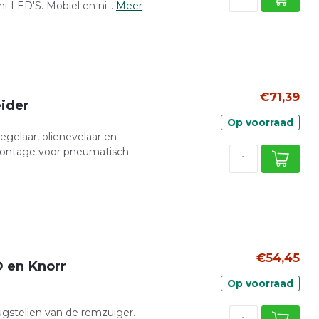
-LED'S. Mobiel en ni...
Meer
€71,39
ider
Op voorraad
gelaar, olienevelaar en
 montage voor pneumatisch
€54,45
O en Knorr
Op voorraad
gstellen van de remzuiger.