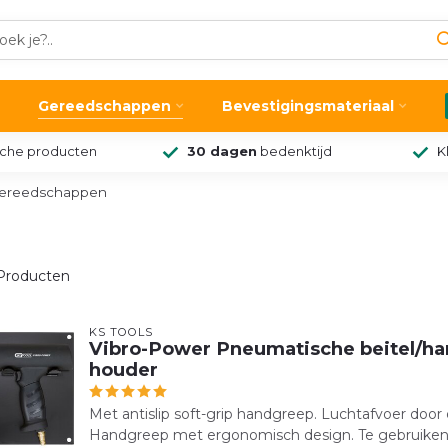
Gereedschappen
Bevestigingsmateriaal
sche producten
30 dagen
bedenktijd
K
gereedschappen
roducten
KS TOOLS
Vibro-Power Pneumatische beitel/hame
houder
Met antislip soft-grip handgreep. Luchtafvoer doo
Handgreep met ergonomisch design. Te gebruiken in