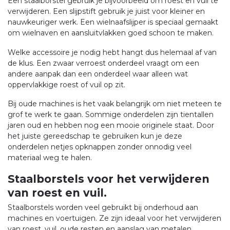
Een staalborstel gebruik je bijvoorbeeld om roest en vuil te
verwijderen. Een slijpstift gebruik je juist voor kleiner en
nauwkeuriger werk. Een wielnaafslijper is speciaal gemaakt
om wielnaven en aansluitvlakken goed schoon te maken.
Welke accessoire je nodig hebt hangt dus helemaal af van
de klus. Een zwaar verroest onderdeel vraagt om een
andere aanpak dan een onderdeel waar alleen wat
oppervlakkige roest of vuil op zit.
Bij oude machines is het vaak belangrijk om niet meteen te
grof te werk te gaan. Sommige onderdelen zijn tientallen
jaren oud en hebben nog een mooie originele staat. Door
het juiste gereedschap te gebruiken kun je deze
onderdelen netjes opknappen zonder onnodig veel
materiaal weg te halen.
Staalborstels voor het verwijderen
van roest en vuil.
Staalborstels worden veel gebruikt bij onderhoud aan
machines en voertuigen. Ze zijn ideaal voor het verwijderen
van roest, vuil, oude resten en aanslag van metalen