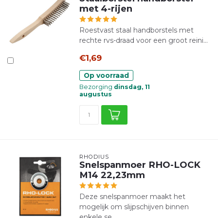
met 4-rijen
Roestvast staal handborstels met
rechte rvs-draad voor een groot reini...
€1,69
Op voorraad
Bezorging
dinsdag, 11
augustus
RHODIUS
Snelspanmoer RHO-LOCK
M14 22,23mm
Deze snelspanmoer maakt het
mogelijk om slijpschijven binnen
enkele se...