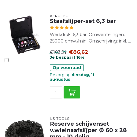
AEROTEC
Staafslijper-set 6,3 bar
Werkdruk: 6,3 bar. Omwentelingen:
25000 omw./min. Omschrijving: inkl. ...
€86,62
€103,54
Je bespaart 16%
Op voorraad
Bezorging
dinsdag, 11
augustus
KS TOOLS
Reserve schijvenset
v.wielnaafslijper Ø 60 x 28
mm - 10 delig