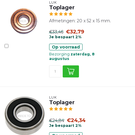
LUK
Toplager
Afmetingen: 20 x 52 x 15 mm.
€32,79
€33,46
Je bespaart 2%
Op voorraad
Bezorging
zaterdag, 8
augustus
LUK
Toplager
€24,34
€24,84
Je bespaart 2%