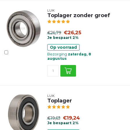
LUK
Toplager zonder groef
€26,25
€26,79
Je bespaart 2%
Op voorraad
Bezorging
zaterdag, 8
augustus
LUK
Toplager
€19,24
€19,63
Je bespaart 2%