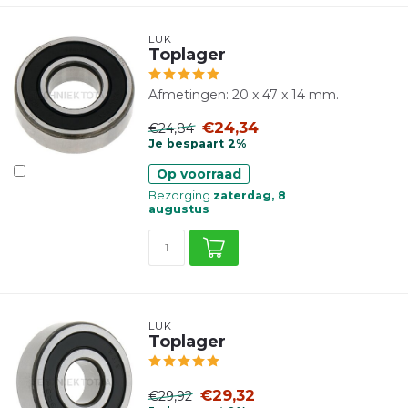
LUK
Toplager
Afmetingen: 20 x 47 x 14 mm.
€24,34
€24,84
Je bespaart 2%
Op voorraad
Bezorging
zaterdag, 8
augustus
LUK
Toplager
€29,32
€29,92