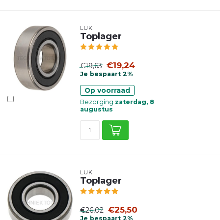
LUK
Toplager
€19,24
€19,63
Je bespaart 2%
Op voorraad
Bezorging
zaterdag, 8
augustus
LUK
Toplager
€25,50
€26,02
Je bespaart 2%