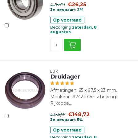
€26,25
€26,79
Je bespaart 2%
Op voorraad
Bezorging
zaterdag, 8
augustus
LUK
Druklager
Afmetingen: 65 x 97,5 x 23 mm.
Menkenr.: 92421. Omschrĳving:
Rijkoppe...
€148,72
€156,55
Je bespaart 5%
Op voorraad
Bezorging
zaterdag, 8