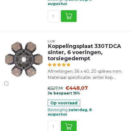
augustus
LUK
Koppelingsplaat 330TDCA
sinter, 6 voeringen,
torsiegedempt
Afmetingen: 36 x 40, 20 splines mm.
Materiaal specificatie: sinter kop...
€448,07
€527,14
Je bespaart 15%
Op voorraad
Bezorging
zaterdag, 8
augustus