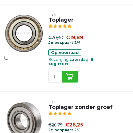
LUK
Toplager
€19,89
€20,30
Je bespaart 2%
Op voorraad
Bezorging
zaterdag, 8
augustus
LUK
Toplager zonder groef
€26,25
€26,79
Je bespaart 2%