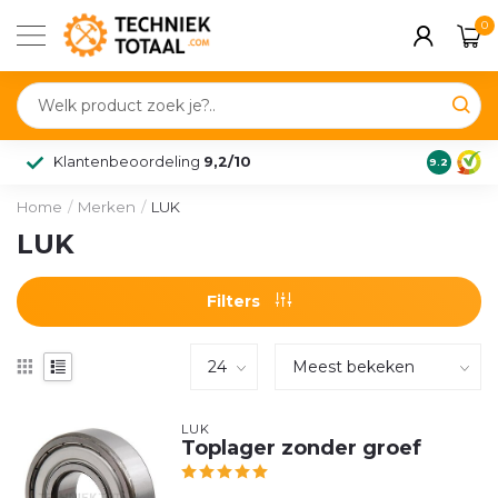
0
Klantenbeoordeling
9,2/10
9.2
Home
/
Merken
/
LUK
LUK
Filters
LUK
Toplager zonder groef