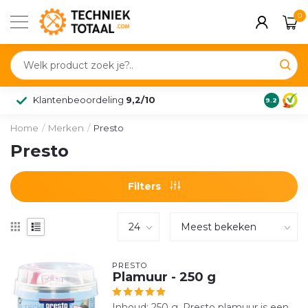
0
Klantenbeoordeling
9,2/10
9.2
Home
/
Merken
/
Presto
Presto
Filters
PRESTO
Plamuur - 250 g
Inhoud: 250 g. Presto plamuur is een