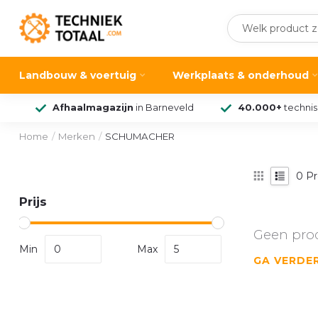
Landbouw & voertuig
Werkplaats & onderhoud
Afhaalmagazijn
in Barneveld
40.000+
techni
Home
/
Merken
/
SCHUMACHER
0
Pr
Prijs
Geen pro
Min
Max
GA VERDE