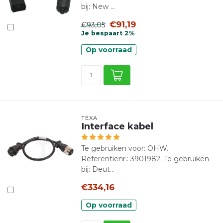
bij: New ...
€91,19
€93,05
Je bespaart 2%
Op voorraad
TEXA
Interface kabel
Te gebruiken voor: OHW.
Referentienr.: 3901982. Te gebruiken
bij: Deut...
€334,16
Op voorraad