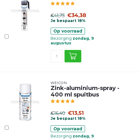
€34,38
€41,75
Je bespaart 18%
Op voorraad
Bezorging
zondag, 9
augustus
WEICON
Zink-aluminium-spray -
400 ml spuitbus
€13,51
€16,40
Je bespaart 18%
Op voorraad
Bezorging
zondag, 9