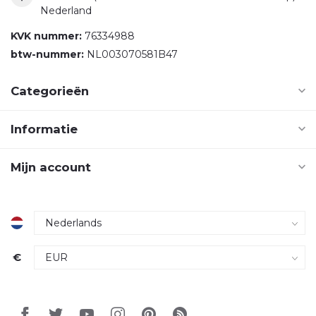
Nederland
KVK nummer:
76334988
btw-nummer:
NL003070581B47
Categorieën
Informatie
Mijn account
€