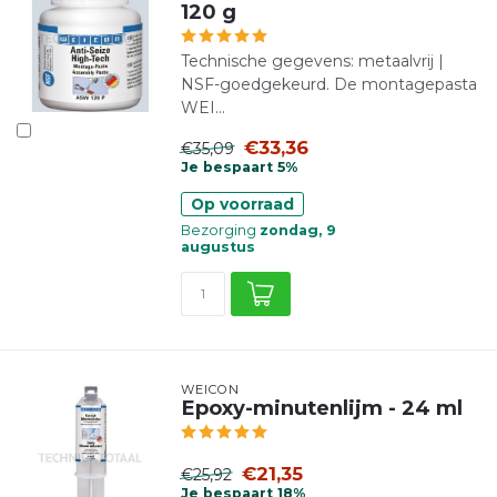
120 g
Technische gegevens: metaalvrij |
NSF-goedgekeurd. De montagepasta
WEI...
€33,36
€35,09
Je bespaart 5%
Op voorraad
Bezorging
zondag, 9
augustus
WEICON
Epoxy-minutenlijm - 24 ml
€21,35
€25,92
Je bespaart 18%