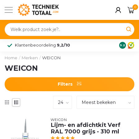
0
Klantenbeoordeling
9,2/10
9.2
Home
/
Merken
/
WEICON
WEICON
Filters
WEICON
Lijm- en afdichtkit Verf
RAL 7000 grijs - 310 ml