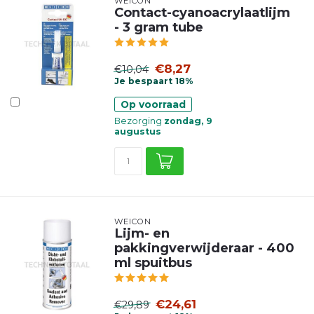
WEICON
Contact-cyanoacrylaatlijm
- 3 gram tube
€8,27
€10,04
Je bespaart 18%
Op voorraad
Bezorging
zondag, 9
augustus
WEICON
Lijm- en
pakkingverwijderaar - 400
ml spuitbus
€24,61
€29,89