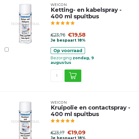
WEICON
Ketting- en kabelspray -
400 ml spuitbus
€19,58
€23,76
Je bespaart 18%
Op voorraad
Bezorging
zondag, 9
augustus
WEICON
Kruipolie en contactspray -
400 ml spuitbus
€19,09
€23,17
Je bespaart 18%