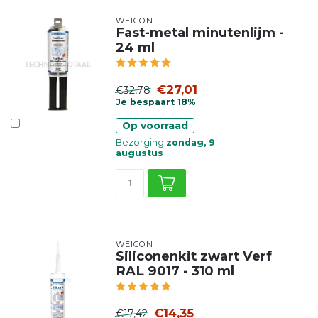
WEICON
Fast-metal minutenlijm -
24 ml
€27,01
€32,78
Je bespaart 18%
Op voorraad
Bezorging
zondag, 9
augustus
WEICON
Siliconenkit zwart Verf
RAL 9017 - 310 ml
€14,35
€17,42