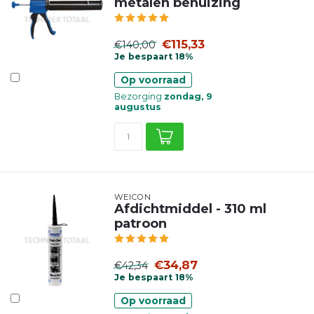
metalen behuizing
€115,33
€140,00
Je bespaart 18%
Op voorraad
Bezorging
zondag, 9
augustus
WEICON
Afdichtmiddel - 310 ml
patroon
€34,87
€42,34
Je bespaart 18%
Op voorraad