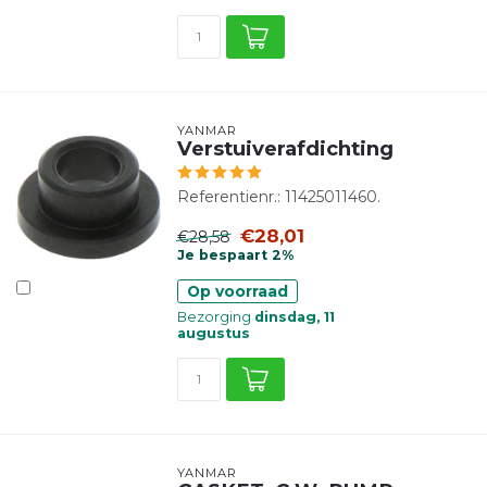
YANMAR
Verstuiverafdichting
Referentienr.: 11425011460.
€28,01
€28,58
Je bespaart 2%
Op voorraad
Bezorging
dinsdag, 11
augustus
YANMAR