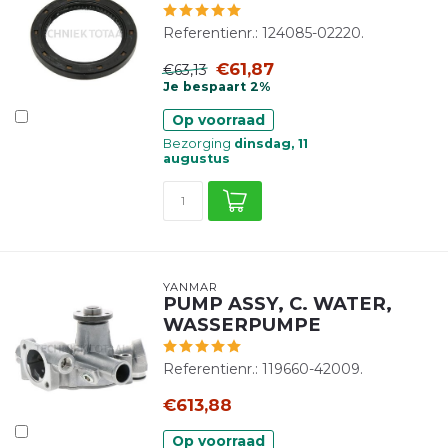
Referentienr.: 124085-02220.
€61,87
€63,13
Je bespaart 2%
Op voorraad
Bezorging
dinsdag, 11
augustus
YANMAR
PUMP ASSY, C. WATER,
WASSERPUMPE
Referentienr.: 119660-42009.
€613,88
Op voorraad