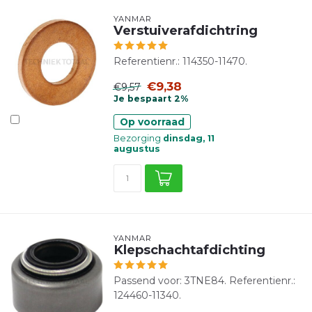
YANMAR
Verstuiverafdichtring
Referentienr.: 114350-11470.
€9,38
€9,57
Je bespaart 2%
Op voorraad
Bezorging
dinsdag, 11
augustus
YANMAR
Klepschachtafdichting
Passend voor: 3TNE84. Referentienr.:
124460-11340.