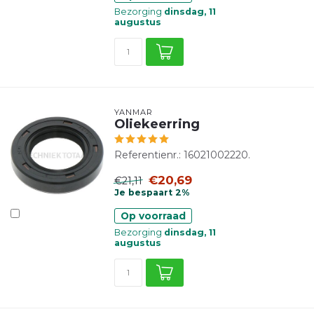
Bezorging
dinsdag, 11
augustus
YANMAR
Oliekeerring
Referentienr.: 16021002220.
€20,69
€21,11
Je bespaart 2%
Op voorraad
Bezorging
dinsdag, 11
augustus