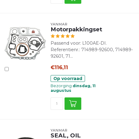
YANMAR
Motorpakkingset
Passend voor: L100AE-DI.
Referentienr.: 714989-92600, 714989-
92601, 71...
€116,11
Op voorraad
Bezorging
dinsdag, 11
augustus
YANMAR
SEAL, OIL