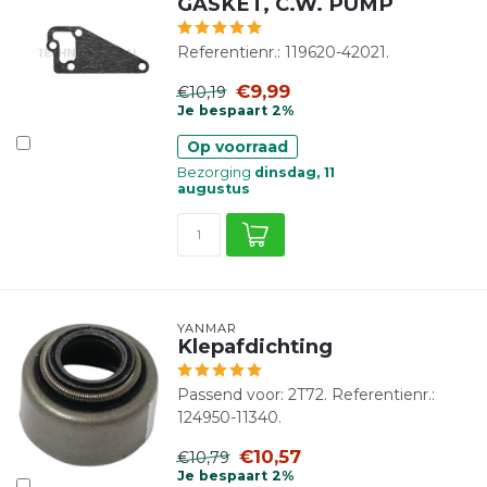
GASKET, C.W. PUMP
Referentienr.: 119620-42021.
€9,99
€10,19
Je bespaart 2%
Op voorraad
Bezorging
dinsdag, 11
augustus
YANMAR
Klepafdichting
Passend voor: 2T72. Referentienr.:
124950-11340.
€10,57
€10,79
Je bespaart 2%