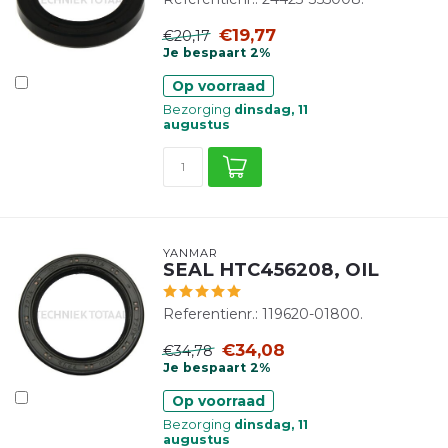
€19,77
€20,17
Je bespaart 2%
Op voorraad
Bezorging
dinsdag, 11
augustus
YANMAR
SEAL HTC456208, OIL
Referentienr.: 119620-01800.
€34,08
€34,78
Je bespaart 2%
Op voorraad
Bezorging
dinsdag, 11
augustus