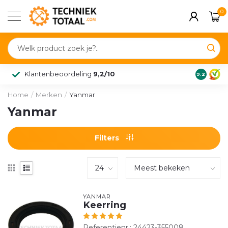
0
Klantenbeoordeling
9,2/10
9.2
Home
/
Merken
/
Yanmar
Yanmar
Filters
YANMAR
Keerring
Referentienr.: 24423-355008.