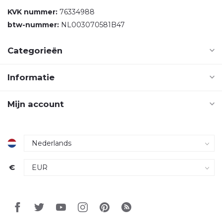
KVK nummer:
76334988
btw-nummer:
NL003070581B47
Categorieën
Informatie
Mijn account
€