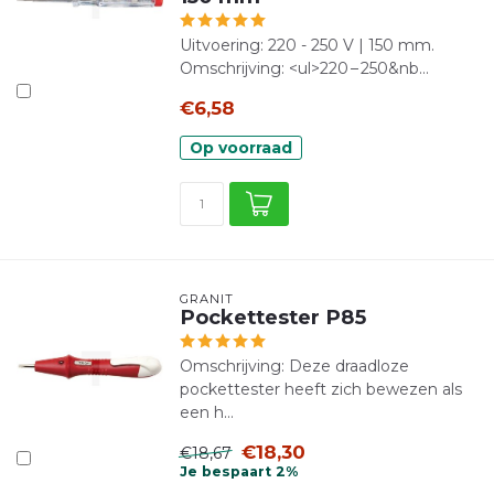
Uitvoering: 220 - 250 V | 150 mm.
Omschrijving: <ul>220 – 250&nb...
€6,58
Op voorraad
GRANIT
Pockettester P85
Omschrijving: Deze draadloze
pockettester heeft zich bewezen als
een h...
€18,30
€18,67
Je bespaart 2%