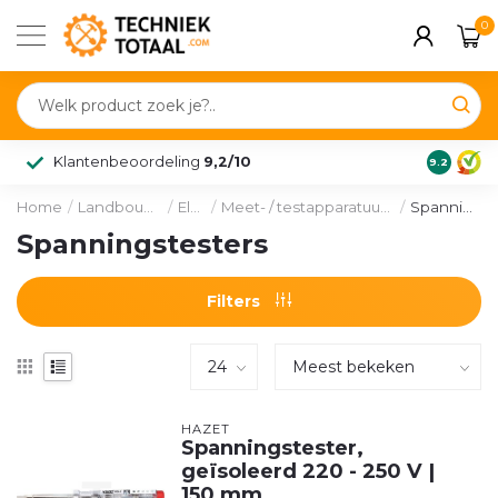
0
Klantenbeoordeling
9,2/10
9.2
Home
/
Landbouw & voertuig
/
Elektra
/
Meet- / testapparatuur en gereedschappen
/
Spanningstesters
Spanningstesters
Filters
HAZET
Spanningstester,
geïsoleerd 220 - 250 V |
150 mm