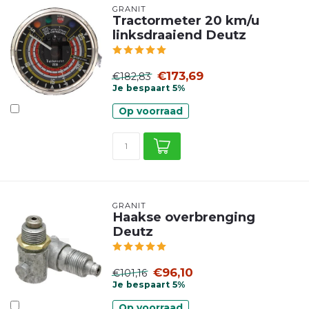
GRANIT
Tractormeter 20 km/u
linksdraaiend Deutz
€173,69
€182,83
Je bespaart 5%
Op voorraad
GRANIT
Haakse overbrenging
Deutz
€96,10
€101,16
Je bespaart 5%
Op voorraad