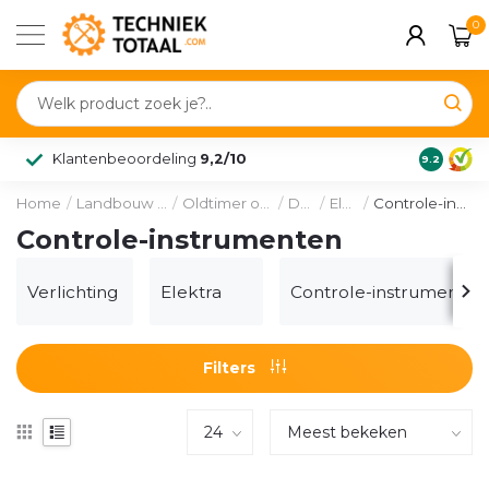
0
Klantenbeoordeling
9,2/10
9.2
Home
/
Landbouw & voertuig
/
Oldtimer onderdelen
/
Deutz
/
Elektra
/
Controle-instrumenten
Controle-instrumenten
Verlichting
Elektra
Controle-instrumenten
Filters