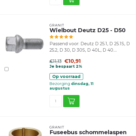
GRANIT
Wielbout Deutz D25 - D50
Passend voor: Deutz D 25.1, D 25.1S, D
25.2, D 30, D 30S, D 40L, D 40....
€10,91
€11,13
Je bespaart 2%
Op voorraad
Bezorging
dinsdag, 11
augustus
GRANIT
Fuseebus schommelaspen