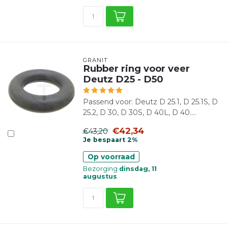
GRANIT
Rubber ring voor veer
Deutz D25 - D50
Passend voor: Deutz D 25.1, D 25.1S, D
25.2, D 30, D 30S, D 40L, D 40....
€42,34
€43,20
Je bespaart 2%
Op voorraad
Bezorging
dinsdag, 11
augustus