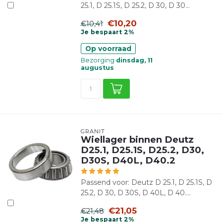
25.1, D 25.1S, D 25.2, D 30, D 30...
€10,20
€10,41
Je bespaart 2%
Op voorraad
Bezorging
dinsdag, 11
augustus
GRANIT
Wiellager binnen Deutz
D25.1, D25.1S, D25.2, D30,
D30S, D40L, D40.2
Passend voor: Deutz D 25.1, D 25.1S, D
25.2, D 30, D 30S, D 40L, D 40....
€21,05
€21,48
Je bespaart 2%