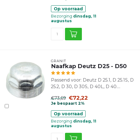
Op voorraad
Bezorging
dinsdag, 11
augustus
GRANIT
Naafkap Deutz D25 - D50
Passend voor: Deutz D 25.1, D 25.1S, D
25.2, D 30, D 30S, D 40L, D 40....
€72,22
€73,69
Je bespaart 2%
Op voorraad
Bezorging
dinsdag, 11
augustus