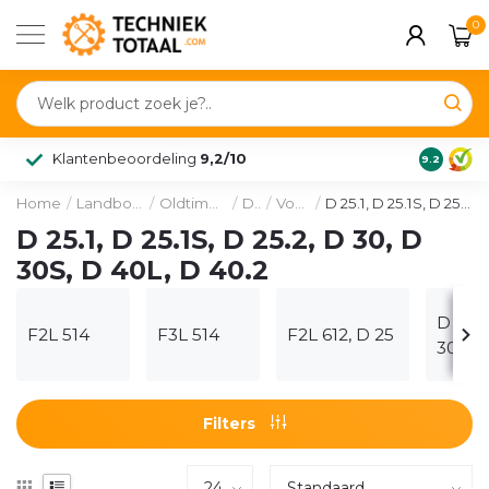
0
Klantenbeoordeling
9,2/10
9.2
Home
/
Landbouw & voertuig
/
Oldtimer onderdelen
/
Deutz
/
Voorassen
/
D 25.1, D 25.1S, D 25.2, D 30, D 30S, D 40L, D 40.2
D 25.1, D 25.1S, D 25.2, D 30, D
30S, D 40L, D 40.2
D 25.1
F2L 514
F3L 514
F2L 612, D 25
30, D 
Filters