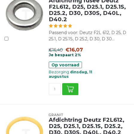
Afdichtring fusee Deutz
F2L612, D25, D25.1, D25.1S,
D25.2, D30, D30S, D40L,
D40.2
Passend voor: Deutz F2L 612, D 25, D
25.1, D 25.1S, D 25.2, D 30, D 30...
€16,07
€16,40
Je bespaart 2%
Op voorraad
Bezorging
dinsdag, 11
augustus
GRANIT
Afdichtring Deutz F2L612,
D25, D25.1, D25.1S, D25.2,
D30, D30S, D40L, D40.2