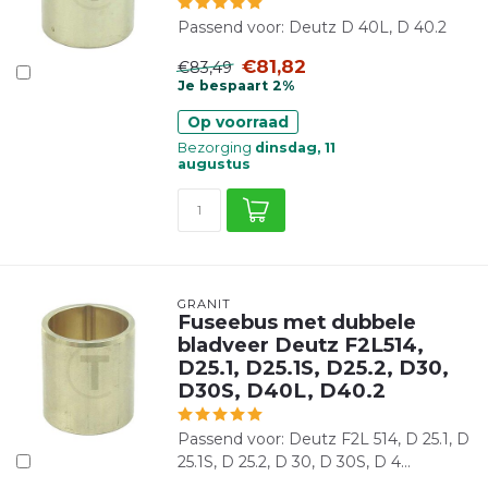
Passend voor: Deutz D 40L, D 40.2
€81,82
€83,49
Je bespaart 2%
Op voorraad
Bezorging
dinsdag, 11
augustus
GRANIT
Fuseebus met dubbele
bladveer Deutz F2L514,
D25.1, D25.1S, D25.2, D30,
D30S, D40L, D40.2
Passend voor: Deutz F2L 514, D 25.1, D
25.1S, D 25.2, D 30, D 30S, D 4...