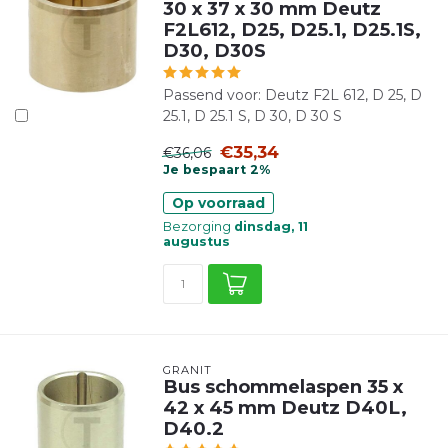
30 x 37 x 30 mm Deutz
F2L612, D25, D25.1, D25.1S,
D30, D30S
Passend voor: Deutz F2L 612, D 25, D
25.1, D 25.1 S, D 30, D 30 S
€35,34
€36,06
Je bespaart 2%
Op voorraad
Bezorging
dinsdag, 11
augustus
GRANIT
Bus schommelaspen 35 x
42 x 45 mm Deutz D40L,
D40.2