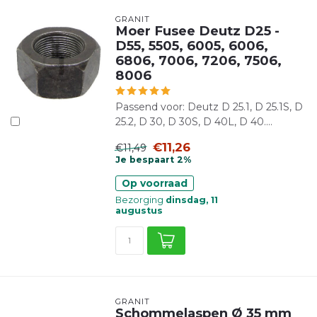
GRANIT
Moer Fusee Deutz D25 -
D55, 5505, 6005, 6006,
6806, 7006, 7206, 7506,
8006
Passend voor: Deutz D 25.1, D 25.1S, D
25.2, D 30, D 30S, D 40L, D 40....
€11,26
€11,49
Je bespaart 2%
Op voorraad
Bezorging
dinsdag, 11
augustus
GRANIT
Schommelaspen Ø 35 mm