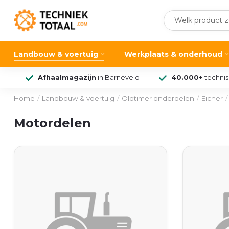
Landbouw & voertuig
Werkplaats & onderhoud
Afhaalmagazijn
in Barneveld
40.000+
techni
Home
/
Landbouw & voertuig
/
Oldtimer onderdelen
/
Eicher
/
Motordelen