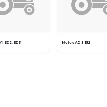
D1, ED2, ED3
Motor: AD 3.152