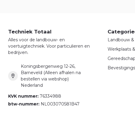
Techniek Totaal
Categorie
Alles voor de landbouw- en
Landbouw & 
voertuigtechniek. Voor particulieren en
Werkplaats 
bedrijven.
Gereedscha
Koningsbergenweg 12-26,
Bevestigings
Barneveld (Alleen afhalen na
bestellen via webshop)
Nederland
KVK nummer:
76334988
btw-nummer:
NL003070581B47