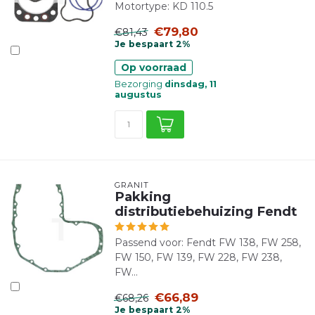
Motortype: KD 110.5
€79,80
€81,43
Je bespaart 2%
Op voorraad
Bezorging
dinsdag, 11
augustus
GRANIT
Pakking
distributiebehuizing Fendt
Passend voor: Fendt FW 138, FW 258,
FW 150, FW 139, FW 228, FW 238,
FW...
€66,89
€68,26
Je bespaart 2%