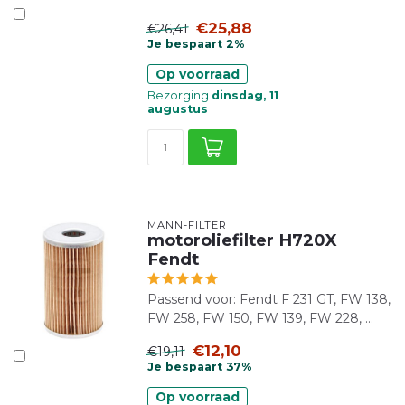
€25,88
€26,41
Je bespaart 2%
Op voorraad
Bezorging
dinsdag, 11
augustus
MANN-FILTER
motoroliefilter H720X
Fendt
Passend voor: Fendt F 231 GT, FW 138,
FW 258, FW 150, FW 139, FW 228, ...
€12,10
€19,11
Je bespaart 37%
Op voorraad