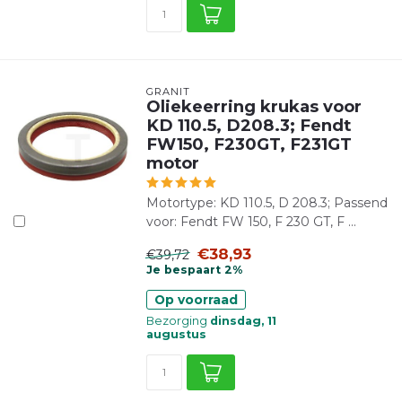
GRANIT
Oliekeerring krukas voor
KD 110.5, D208.3; Fendt
FW150, F230GT, F231GT
motor
Motortype: KD 110.5, D 208.3; Passend
voor: Fendt FW 150, F 230 GT, F ...
€38,93
€39,72
Je bespaart 2%
Op voorraad
Bezorging
dinsdag, 11
augustus