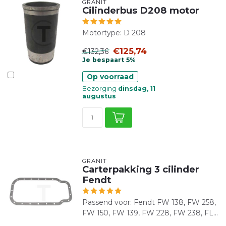
GRANIT
Cilinderbus D208 motor
Motortype: D 208
€125,74
€132,36
Je bespaart 5%
Op voorraad
Bezorging
dinsdag, 11
augustus
GRANIT
Carterpakking 3 cilinder
Fendt
Passend voor: Fendt FW 138, FW 258,
FW 150, FW 139, FW 228, FW 238, FL...