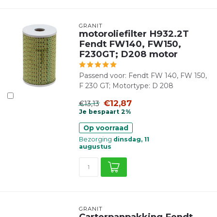
GRANIT
motoroliefilter H932.2T
Fendt FW140, FW150,
F230GT; D208 motor
Passend voor: Fendt FW 140, FW 150,
F 230 GT; Motortype: D 208
€12,87
€13,13
Je bespaart 2%
Op voorraad
Bezorging
dinsdag, 11
augustus
GRANIT
Carterpanpakking Fendt