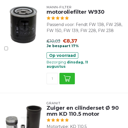
MANN-FILTER
motoroliefilter W930
Passend voor: Fendt FW 138, FW 258,
FW 150, FW 139, FW 228, FW 238
€8,37
€10,03
Je bespaart 17%
Op voorraad
Bezorging
dinsdag, 11
augustus
GRANIT
Zuiger en cilinderset Ø 90
mm KD 110.5 motor
Motortype: KD 110.5