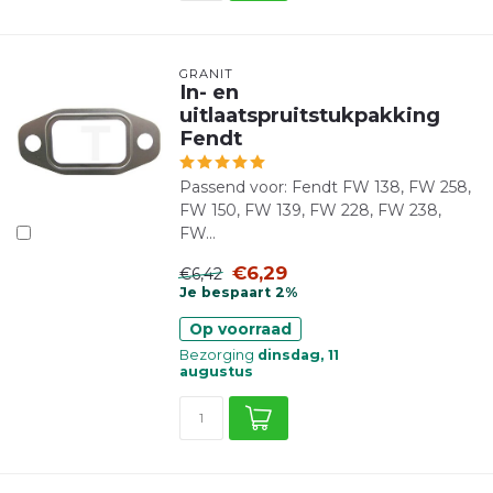
GRANIT
In- en
uitlaatspruitstukpakking
Fendt
Passend voor: Fendt FW 138, FW 258,
FW 150, FW 139, FW 228, FW 238,
FW...
€6,29
€6,42
Je bespaart 2%
Op voorraad
Bezorging
dinsdag, 11
augustus