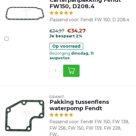
FW150, D208.4
Passend voor: Fendt FW 150, D 208.4
€34,27
€34,97
Je bespaart 2%
Op voorraad
Bezorging
dinsdag, 11
augustus
GRANIT
Pakking tussenflens
waterpomp Fendt
Passend voor: Fendt FW 150, FW 138,
FW 258, FW 150, FW 139, FW 228,
FW...