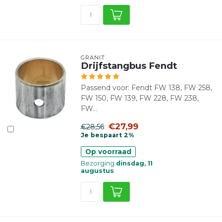
GRANIT
Drijfstangbus Fendt
Passend voor: Fendt FW 138, FW 258,
FW 150, FW 139, FW 228, FW 238,
FW...
€27,99
€28,56
Je bespaart 2%
Op voorraad
Bezorging
dinsdag, 11
augustus