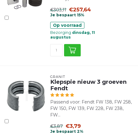
€257,64
€303,11
Je bespaart 15%
Op voorraad
Bezorging
dinsdag, 11
augustus
GRANIT
Klepspie nieuw 3 groeven
Fendt
Passend voor: Fendt FW 138, FW 258,
FW 150, FW 139, FW 228, FW 238,
FW...
€3,79
€3,87
Je bespaart 2%