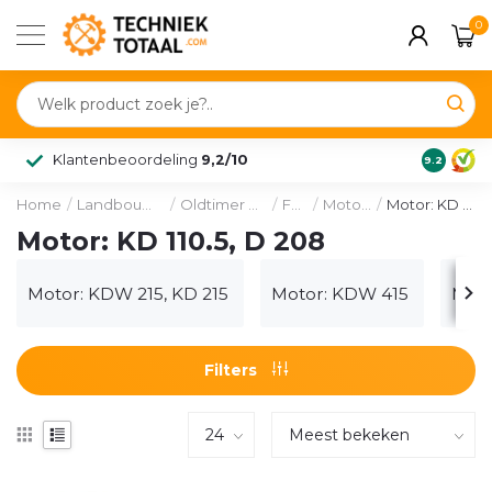
0
Klantenbeoordeling
9,2/10
9.2
Home
/
Landbouw & voertuig
/
Oldtimer onderdelen
/
Fendt
/
Motordelen
/
Motor: KD 110.5, D 208
Motor: KD 110.5, D 208
Motor: KDW 215, KD 215
Motor: KDW 415
Moto
Filters