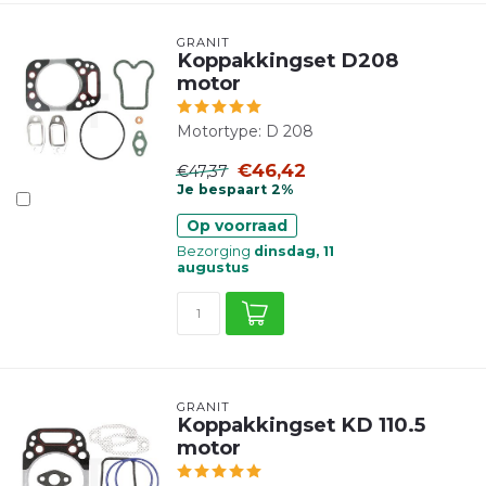
GRANIT
Koppakkingset D208
motor
Motortype: D 208
€46,42
€47,37
Je bespaart 2%
Op voorraad
Bezorging
dinsdag, 11
augustus
GRANIT
Koppakkingset KD 110.5
motor