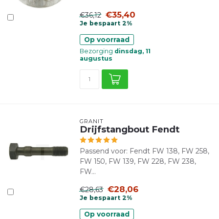
€35,40
€36,12
Je bespaart 2%
Op voorraad
Bezorging
dinsdag, 11
augustus
GRANIT
Drijfstangbout Fendt
Passend voor: Fendt FW 138, FW 258,
FW 150, FW 139, FW 228, FW 238,
FW...
€28,06
€28,63
Je bespaart 2%
Op voorraad