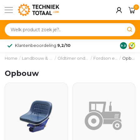
0
Klantenbeoordeling
9,2/10
9.2
Home
/
Landbouw & voertuig
/
Oldtimer onderdelen
/
Fordson en Ford
/
Opbouw
Opbouw