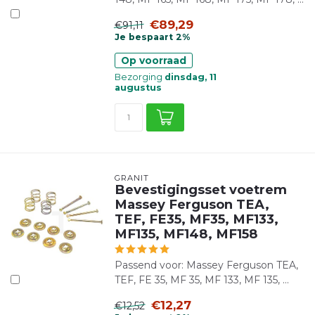
€89,29
€91,11
Je bespaart 2%
Op voorraad
Bezorging
dinsdag, 11
augustus
GRANIT
Bevestigingsset voetrem
Massey Ferguson TEA,
TEF, FE35, MF35, MF133,
MF135, MF148, MF158
Passend voor: Massey Ferguson TEA,
TEF, FE 35, MF 35, MF 133, MF 135, ...
€12,27
€12,52