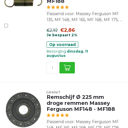
MF188
Passend voor: Massey Ferguson MF
135, MF 148, MF 165, MF 168, MF 175, ...
€2,86
€2,92
Je bespaart 2%
Op voorraad
Bezorging
dinsdag, 11
augustus
GRANIT
Remschijf Ø 225 mm
droge remmen Massey
Ferguson MF148 - MF188
Passend voor: Massey Ferguson MF
148, MF 165, MF 168, MF 175, MF 178, ...