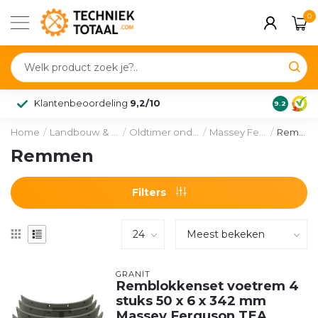
0
Klantenbeoordeling
9,2/10
9.2
Home
/
Landbouw & voertuig
/
Oldtimer onderdelen
/
Massey Ferguson
/
Remmen
Remmen
Filters
GRANIT
Remblokkenset voetrem 4
stuks 50 x 6 x 342 mm
Massey Ferguson TEA,