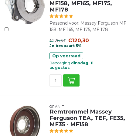
MF158, MF165, MF175,
MF178
Passend voor: Massey Ferguson MF
158, MF 165, MF 175, MF 178
€120,30
€126,63
Je bespaart 5%
Op voorraad
Bezorging
dinsdag, 11
augustus
GRANIT
Remtrommel Massey
Ferguson TEA, TEF, FE35,
MF35 - MF158