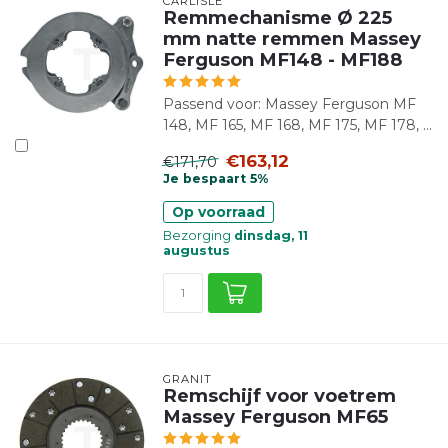
CARLISLE
Remmechanisme Ø 225
mm natte remmen Massey
Ferguson MF148 - MF188
Passend voor: Massey Ferguson MF
148, MF 165, MF 168, MF 175, MF 178, ...
€163,12
€171,70
Je bespaart 5%
Op voorraad
Bezorging
dinsdag, 11
augustus
GRANIT
Remschijf voor voetrem
Massey Ferguson MF65